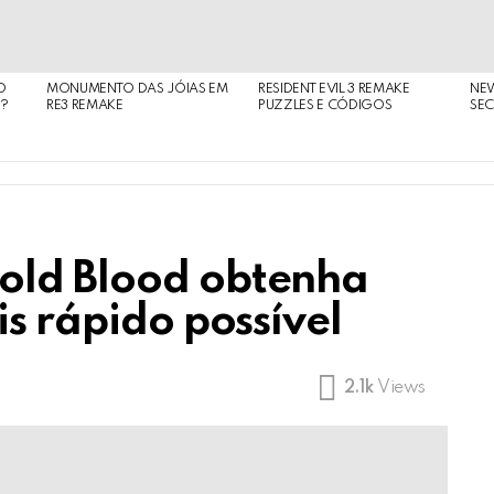
O
MONUMENTO DAS JÓIAS EM
RESIDENT EVIL 3 REMAKE
NE
O?
RE3 REMAKE
PUZZLES E CÓDIGOS
SEC
old Blood obtenha
is rápido possível
2.1k
Views