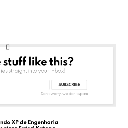
tuff like this?
ries straight into your inbox!
Don't worry, we don't spam
ndo XP de Engenharia