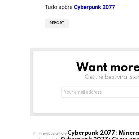
Tudo sobre
Cyberpunk 2077
REPORT
Want more s
NEWSLETTER
Get the best viral sto
Email
address:
Cyberpunk 2077: Minera
See
Previous article
more