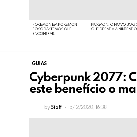
STORIES
POKÉMON EM POKÉMON
PICKMON: O NOVO JOG
POKOPIA: TEMOS QUE
QUE DESAFIA A NINTEND
ENCONTRAR!
GUIAS
Cyberpunk 2077: C
este benefício o ma
by
Staff
15/12/2020, 16:38