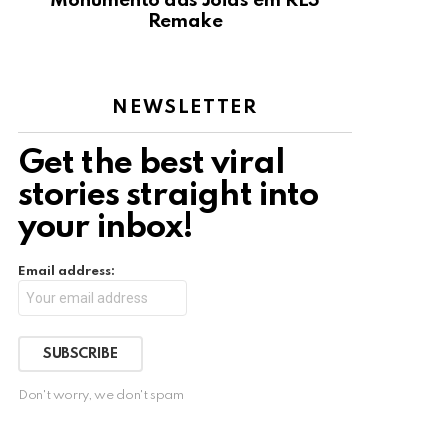
Monumento das Jóias em RE3
Remake
NEWSLETTER
Get the best viral
stories straight into
your inbox!
Email address:
Don't worry, we don't spam