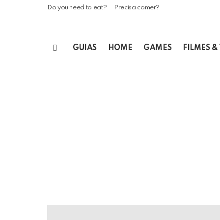
Do you need to eat?
Precisa comer?
GUIAS
HOME
GAMES
FILMES &
Menu
LATEST