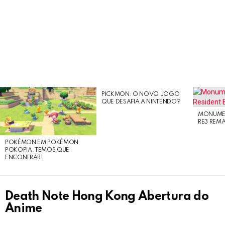
PICKMON: O NOVO JOGO
LATEST
QUE DESAFIA A NINTENDO?
STORIES
MONUMEN
RE3 REM
POKÉMON EM POKÉMON
POKOPIA: TEMOS QUE
ENCONTRAR!
Death Note Hong Kong Abertura do
Anime