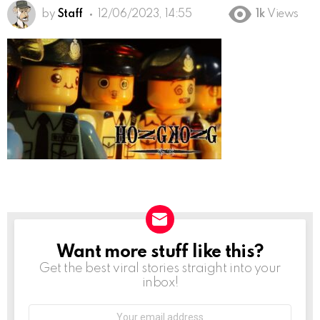
by
Staff
12/06/2023, 14:55
1k
Views
Want more stuff like this?
NEWSLETTER
Get the best viral stories straight into your
inbox!
Email