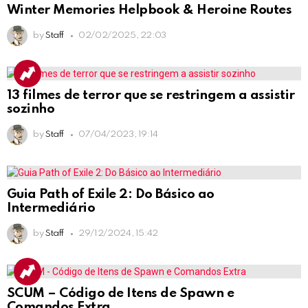
Winter Memories Helpbook & Heroine Routes
by
Staff
02/02/2025, 22:03
13 filmes de terror que se restringem a assistir
sozinho
by
Staff
07/04/2023, 19:14
Guia Path of Exile 2: Do Básico ao
Intermediário
by
Staff
29/12/2024, 15:42
SCUM – Código de Itens de Spawn e
Comandos Extra