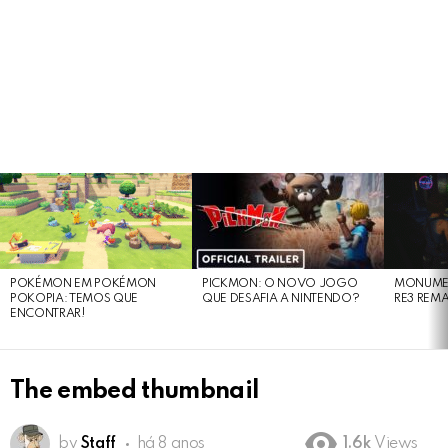
LATEST
STORIES
POKÉMON EM POKÉMON
PICKMON: O NOVO JOGO
MONUMEN
POKOPIA: TEMOS QUE
QUE DESAFIA A NINTENDO?
RE3 REM
ENCONTRAR!
The embed thumbnail
by
Staff
há 8 anos
1.6k
Views