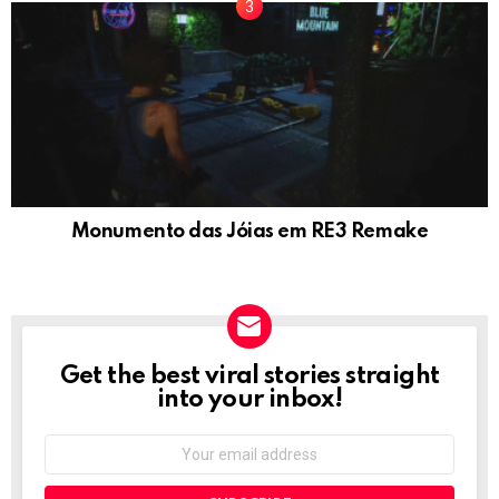
Monumento das Jóias em RE3 Remake
Get the best viral stories straight
NEWSLETTER
into your inbox!
Email
address: