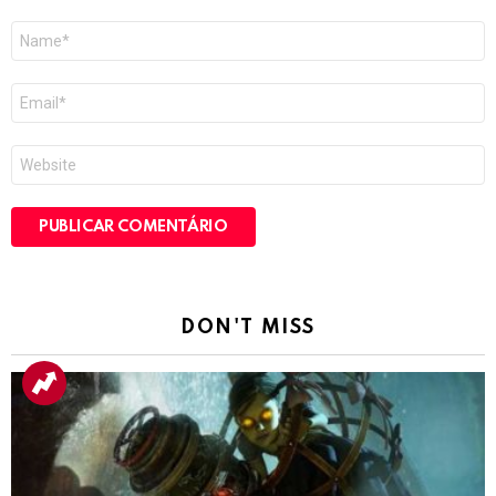
Nome
*
E-
mail
*
Site
DON'T MISS