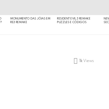
O
MONUMENTO DAS JÓIAS EM
RESIDENT EVIL 3 REMAKE
NE
O?
RE3 REMAKE
PUZZLES E CÓDIGOS
SEC
1k
Views