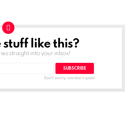
tuff like this?
ries straight into your inbox!
Don't worry, we don't spam