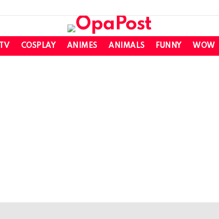
 TV
COSPLAY
ANIMES
ANIMALS
FUNNY
WOW