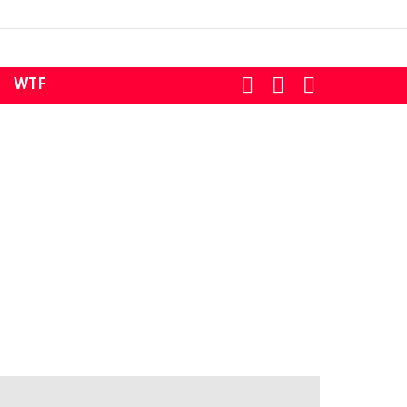
SEARCH
LOGIN
SWITCH
WTF
SKIN