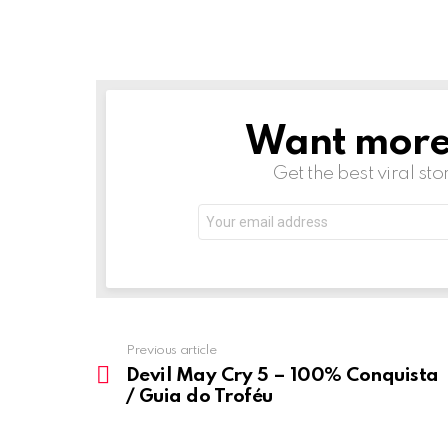
Want more s
NEWSLETTER
Get the best viral sto
Email
address:
Previous article
See
more
Devil May Cry 5 – 100% Conquista
/ Guia do Troféu