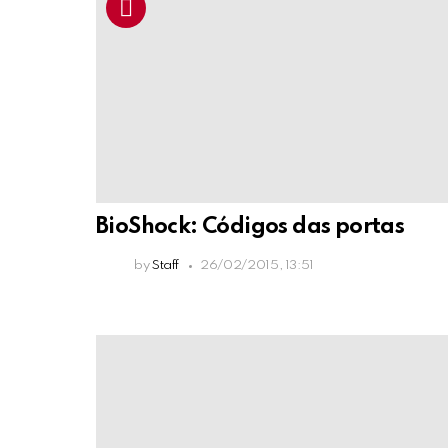
BioShock: Códigos das portas
by
Staff
26/02/2015, 13:51