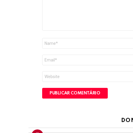
Nome
*
E-
mail
*
Site
DO