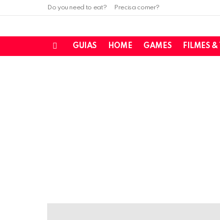
Do you need to eat?
Precisa comer?
GUIAS
HOME
GAMES
FILMES &
Menu
LATEST
STORIES