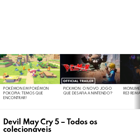
LATEST
STORIES
POKÉMON EM POKÉMON
PICKMON: O NOVO JOGO
MONUMEN
POKOPIA: TEMOS QUE
QUE DESAFIA A NINTENDO?
RE3 REM
ENCONTRAR!
Devil May Cry 5 – Todos os
colecionáveis