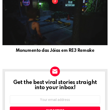
Monumento das Jóias em RE3 Remake
Get the best viral stories straight
NEWSLETTER
into your inbox!
Email
address: