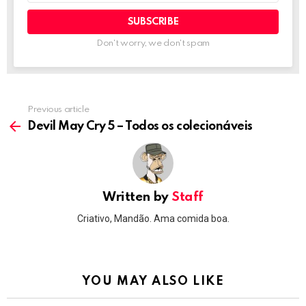
Don't worry, we don't spam
Previous article
See
more
Devil May Cry 5 – Todos os colecionáveis
Written by
Staff
Criativo, Mandão. Ama comida boa.
YOU MAY ALSO LIKE