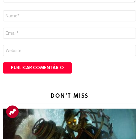
Nome
*
E-
mail
*
Site
DON'T MISS