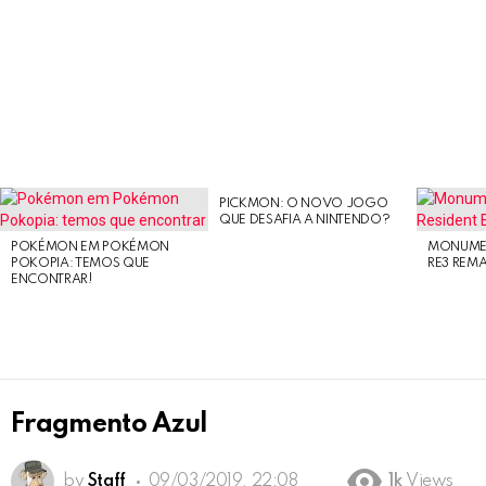
PICKMON: O NOVO JOGO
LATEST
QUE DESAFIA A NINTENDO?
STORIES
POKÉMON EM POKÉMON
MONUMEN
POKOPIA: TEMOS QUE
RE3 REM
ENCONTRAR!
Fragmento Azul
by
Staff
09/03/2019, 22:08
1k
Views