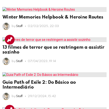
Winter Memories Helpbook & Heroine Routes
by
Staff
02/02/2025, 22:03
13 filmes de terror que se restringem a assistir
sozinho
by
Staff
07/04/2023, 19:14
Guia Path of Exile 2: Do Básico ao
Intermediário
by
Staff
29/12/2024, 15:42