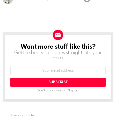
Want more stuff like this?
NEWSLETTER
Get the best viral stories straight into your
inbox!
Email
address:
Don't worry, we don't spam
Previous article