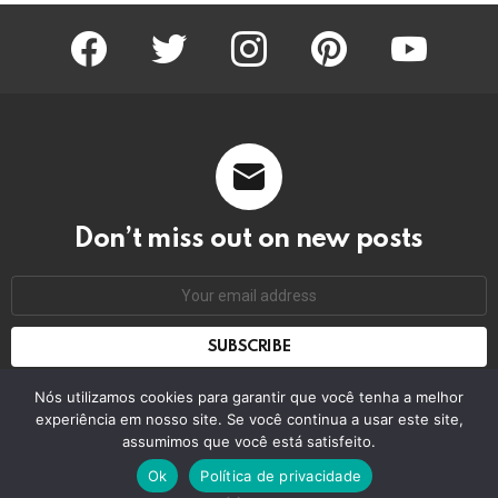
facebook
twitter
instagram
pinterest
youtube
Don’t miss out on new posts
Email
address:
Don't worry, we don't spam
Nós utilizamos cookies para garantir que você tenha a melhor
experiência em nosso site. Se você continua a usar este site,
assumimos que você está satisfeito.
© 2026 by bring the pixel. Remember to change this
Ok
Política de privacidade