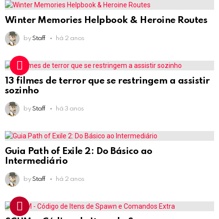
Winter Memories Helpbook & Heroine Routes
by
Staff
há 2 anos
13 filmes de terror que se restringem a assistir
sozinho
by
Staff
há 3 anos
Guia Path of Exile 2: Do Básico ao
Intermediário
by
Staff
há 2 anos