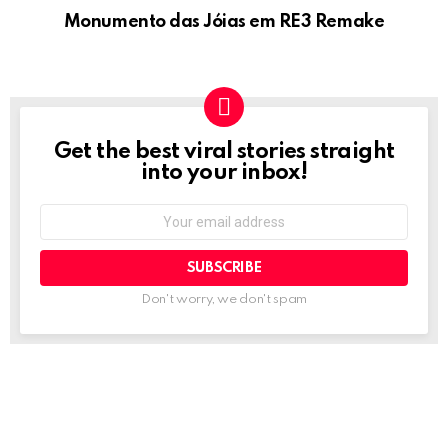
Monumento das Jóias em RE3 Remake
Get the best viral stories straight
NEWSLETTER
into your inbox!
Email
address:
Don't worry, we don't spam