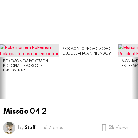
PICKMON: O NOVO JOGO
LATEST
QUE DESAFIA A NINTENDO?
STORIES
POKÉMON EM POKÉMON
MONUMEN
POKOPIA: TEMOS QUE
RE3 REM
ENCONTRAR!
Missão 04 2
by
Staff
há 7 anos
2k
Views