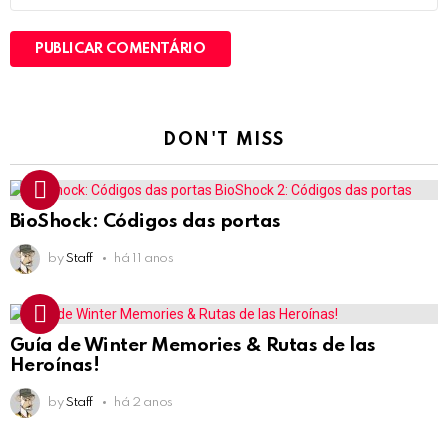
DON'T MISS
BioShock: Códigos das portas
by
Staff
há 11 anos
Guía de Winter Memories & Rutas de las
Heroínas!
by
Staff
há 2 anos