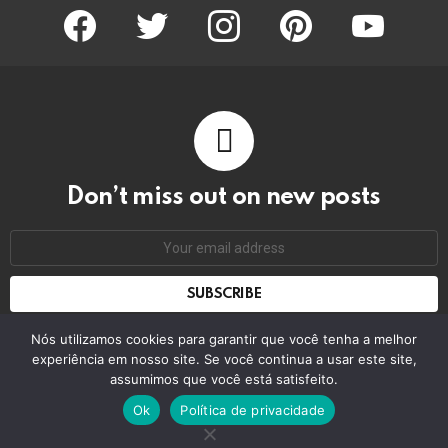
facebook
twitter
instagram
pinterest
youtube
Don’t miss out on new posts
Email
address:
Don't worry, we don't spam
Nós utilizamos cookies para garantir que você tenha a melhor
experiência em nosso site. Se você continua a usar este site,
assumimos que você está satisfeito.
© 2026 by bring the pixel. Remember to change this
Ok
Política de privacidade
Home
Contact us
GDPR Privacy policy