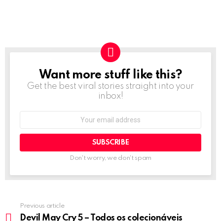
Want more stuff like this?
NEWSLETTER
Get the best viral stories straight into your
inbox!
Email
address:
Don't worry, we don't spam
Previous article
See
more
Devil May Cry 5 – Todos os colecionáveis