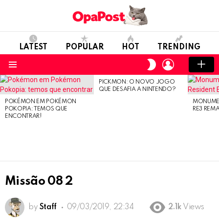
LATEST
POPULAR
HOT
TRENDING
LOGIN
SWITCH
SKIN
Menu
PICKMON: O NOVO JOGO
LATEST
QUE DESAFIA A NINTENDO?
STORIES
POKÉMON EM POKÉMON
MONUMEN
POKOPIA: TEMOS QUE
RE3 REM
ENCONTRAR!
Missão 08 2
by
Staff
09/03/2019, 22:34
2.1k
Views