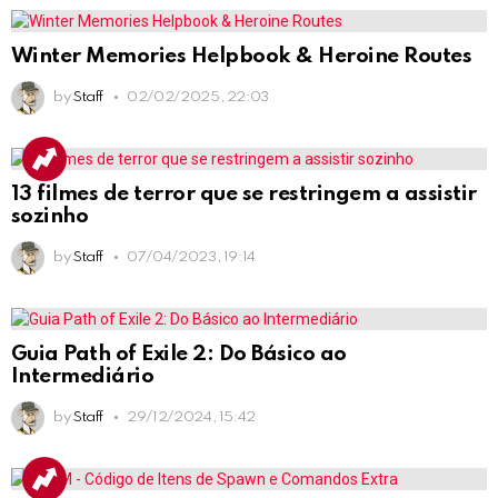
Winter Memories Helpbook & Heroine Routes
by
Staff
02/02/2025, 22:03
13 filmes de terror que se restringem a assistir
sozinho
by
Staff
07/04/2023, 19:14
Guia Path of Exile 2: Do Básico ao
Intermediário
by
Staff
29/12/2024, 15:42