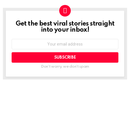
Get the best viral stories straight
NEWSLETTER
into your inbox!
Email
address:
Don't worry, we don't spam