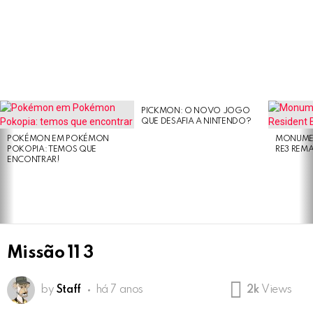
PICKMON: O NOVO JOGO
LATEST
QUE DESAFIA A NINTENDO?
STORIES
POKÉMON EM POKÉMON
MONUMEN
POKOPIA: TEMOS QUE
RE3 REM
ENCONTRAR!
Missão 11 3
by
Staff
há 7 anos
2k
Views