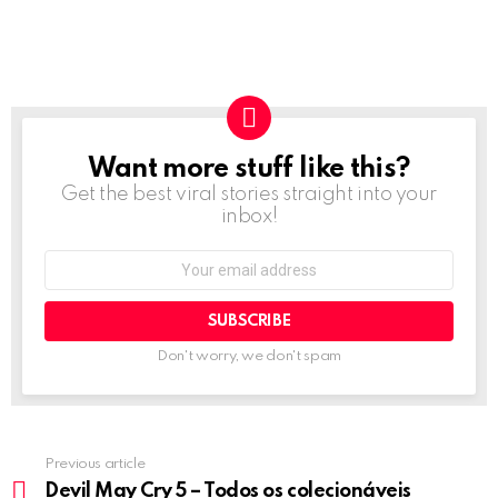
Want more stuff like this?
NEWSLETTER
Get the best viral stories straight into your
inbox!
Email
address:
Don't worry, we don't spam
Previous article
See
more
Devil May Cry 5 – Todos os colecionáveis