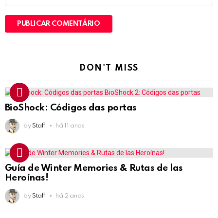
DON'T MISS
BioShock: Códigos das portas
by
Staff
há 11 anos
Guía de Winter Memories & Rutas de las
Heroínas!
by
Staff
há 2 anos