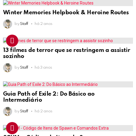
Winter Memories Helpbook & Heroine Routes
by
Staff
há 2 anos
13 filmes de terror que se restringem a assistir
sozinho
by
Staff
há 3 anos
Guia Path of Exile 2: Do Básico ao
Intermediário
by
Staff
há 2 anos