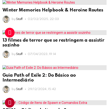
Winter Memories Helpbook & Heroine Routes
by
Staff
02/02/2025, 22:03
13 filmes de terror que se restringem a assistir
sozinho
by
Staff
07/04/2023, 19:14
Guia Path of Exile 2: Do Básico ao
Intermediário
by
Staff
29/12/2024, 15:42