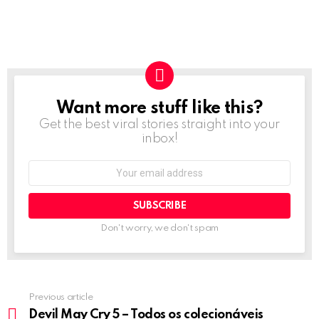
Want more stuff like this?
NEWSLETTER
Get the best viral stories straight into your
inbox!
Email
address:
Don't worry, we don't spam
Previous article
See
more
Devil May Cry 5 – Todos os colecionáveis