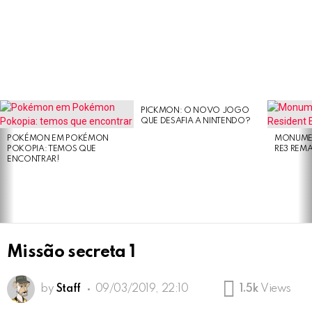
PICKMON: O NOVO JOGO
LATEST
QUE DESAFIA A NINTENDO?
STORIES
POKÉMON EM POKÉMON
MONUMEN
POKOPIA: TEMOS QUE
RE3 REM
ENCONTRAR!
Missão secreta 1
by
Staff
09/03/2019, 22:10
1.5k
Views