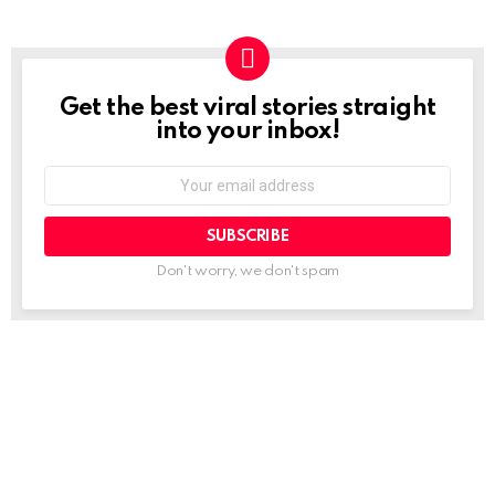
Get the best viral stories straight
NEWSLETTER
into your inbox!
Email
address:
Don't worry, we don't spam