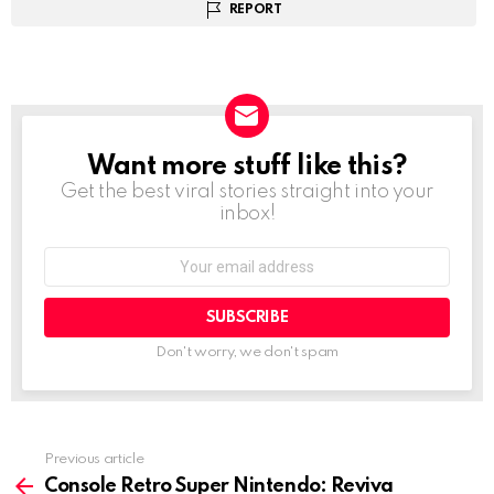
REPORT
Want more stuff like this?
NEWSLETTER
Get the best viral stories straight into your
inbox!
Email
address:
Don't worry, we don't spam
Previous article
See
more
Console Retro Super Nintendo: Reviva