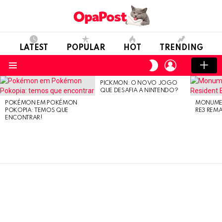
LATEST
POPULAR
HOT
TRENDING
LOGIN
SWITCH
SKIN
Menu
PICKMON: O NOVO JOGO
LATEST
QUE DESAFIA A NINTENDO?
STORIES
POKÉMON EM POKÉMON
MONUMEN
POKOPIA: TEMOS QUE
RE3 REM
ENCONTRAR!