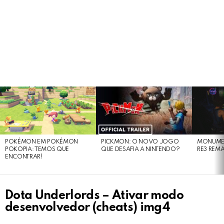
LATEST
STORIES
POKÉMON EM POKÉMON
PICKMON: O NOVO JOGO
MONUMEN
POKOPIA: TEMOS QUE
QUE DESAFIA A NINTENDO?
RE3 REM
ENCONTRAR!
Dota Underlords – Ativar modo
desenvolvedor (cheats) img4