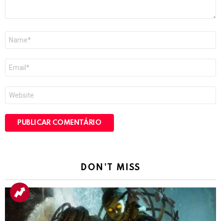
Nome
*
E-
mail
*
Site
DON'T MISS