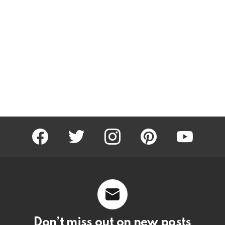
facebook
twitter
instagram
pinterest
youtube
Don’t miss out on new posts