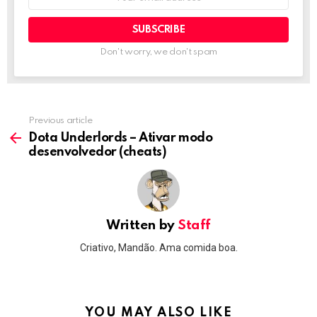
address:
Don't worry, we don't spam
Previous article
See
more
Dota Underlords – Ativar modo
desenvolvedor (cheats)
Written by
Staff
Criativo, Mandão. Ama comida boa.
YOU MAY ALSO LIKE