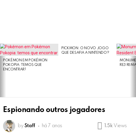
PICKMON: O NOVO JOGO
LATEST
QUE DESAFIA A NINTENDO?
STORIES
POKÉMON EM POKÉMON
MONUMEN
POKOPIA: TEMOS QUE
RE3 REM
ENCONTRAR!
Espionando outros jogadores
by
Staff
há 7 anos
1.5k
Views