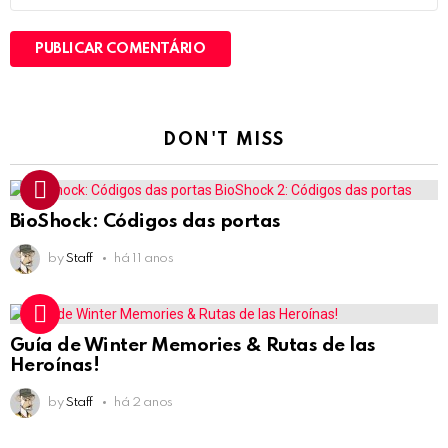
DON'T MISS
BioShock: Códigos das portas
by
Staff
há 11 anos
Guía de Winter Memories & Rutas de las
Heroínas!
by
Staff
há 2 anos