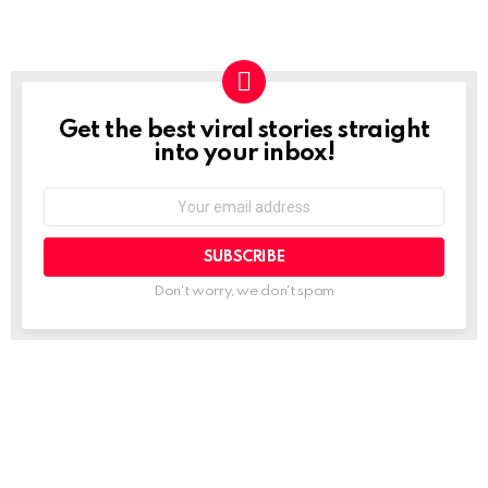
Get the best viral stories straight
NEWSLETTER
into your inbox!
Email
address:
Don't worry, we don't spam