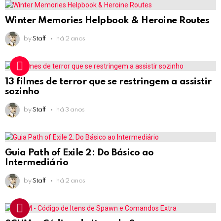
Winter Memories Helpbook & Heroine Routes
by
Staff
há 2 anos
13 filmes de terror que se restringem a assistir
sozinho
by
Staff
há 3 anos
Guia Path of Exile 2: Do Básico ao
Intermediário
by
Staff
há 2 anos