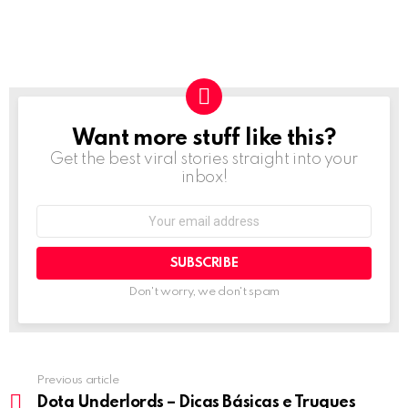
Want more stuff like this?
NEWSLETTER
Get the best viral stories straight into your
inbox!
Email
address:
Don't worry, we don't spam
Previous article
See
more
Dota Underlords – Dicas Básicas e Truques