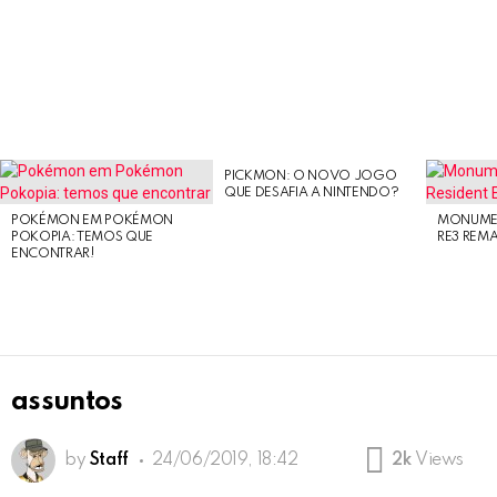
PICKMON: O NOVO JOGO
LATEST
QUE DESAFIA A NINTENDO?
STORIES
POKÉMON EM POKÉMON
MONUMEN
POKOPIA: TEMOS QUE
RE3 REM
ENCONTRAR!
assuntos
by
Staff
24/06/2019, 18:42
2k
Views