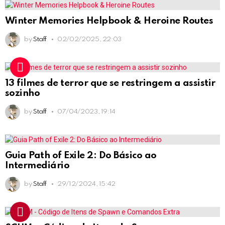
Winter Memories Helpbook & Heroine Routes
by
Staff
02/02/2025, 22:03
13 filmes de terror que se restringem a assistir
sozinho
by
Staff
07/04/2023, 19:14
Guia Path of Exile 2: Do Básico ao
Intermediário
by
Staff
29/12/2024, 15:42