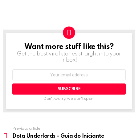
Want more stuff like this?
NEWSLETTER
Get the best viral stories straight into your
inbox!
Email
address:
Don't worry, we don't spam
Previous article
See
more
Dota Underlords – Guia do Iniciante