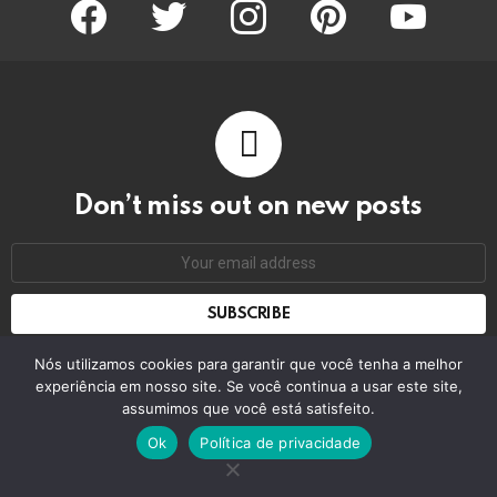
facebook
twitter
instagram
pinterest
youtube
Don’t miss out on new posts
Email
address:
Don't worry, we don't spam
Nós utilizamos cookies para garantir que você tenha a melhor
experiência em nosso site. Se você continua a usar este site,
assumimos que você está satisfeito.
© 2026 by bring the pixel. Remember to change this
Ok
Política de privacidade
Home
Contact us
GDPR Privacy policy