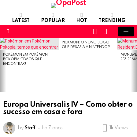
LATEST
POPULAR
HOT
TRENDING
LOGIN
SWITCH
SKIN
Menu
PICKMON: O NOVO JOGO
LATEST
QUE DESAFIA A NINTENDO?
STORIES
POKÉMON EM POKÉMON
MONUMEN
POKOPIA: TEMOS QUE
RE3 REM
ENCONTRAR!
Europa Universalis IV – Como obter o
sucesso em casa e fora
by
Staff
há 7 anos
1k
Views