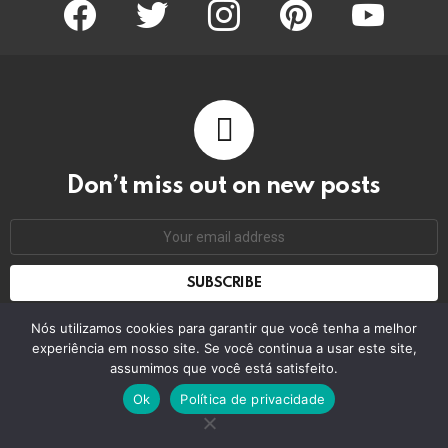
facebook
twitter
instagram
pinterest
youtube
Don’t miss out on new posts
Email
address:
Don't worry, we don't spam
Nós utilizamos cookies para garantir que você tenha a melhor
experiência em nosso site. Se você continua a usar este site,
assumimos que você está satisfeito.
© 2026 by bring the pixel. Remember to change this
Ok
Política de privacidade
Home
Contact us
GDPR Privacy policy