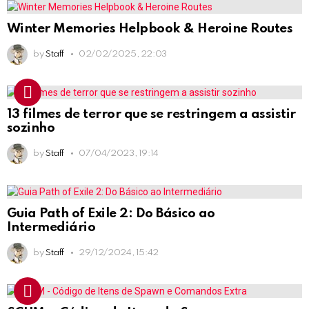
Winter Memories Helpbook & Heroine Routes
by
Staff
02/02/2025, 22:03
13 filmes de terror que se restringem a assistir
sozinho
by
Staff
07/04/2023, 19:14
Guia Path of Exile 2: Do Básico ao
Intermediário
by
Staff
29/12/2024, 15:42