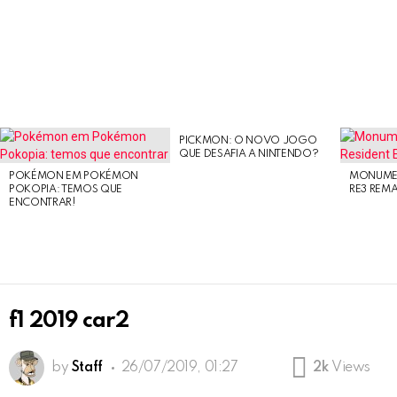
PICKMON: O NOVO JOGO
LATEST
QUE DESAFIA A NINTENDO?
STORIES
POKÉMON EM POKÉMON
MONUMEN
POKOPIA: TEMOS QUE
RE3 REM
ENCONTRAR!
f1 2019 car2
by
Staff
26/07/2019, 01:27
2k
Views