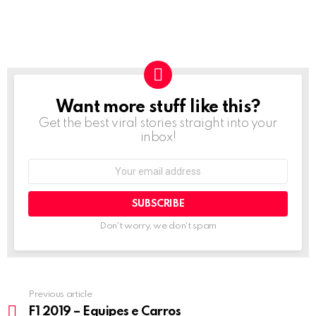
Want more stuff like this?
NEWSLETTER
Get the best viral stories straight into your
inbox!
Email
address:
Don't worry, we don't spam
Previous article
See
more
F1 2019 – Equipes e Carros