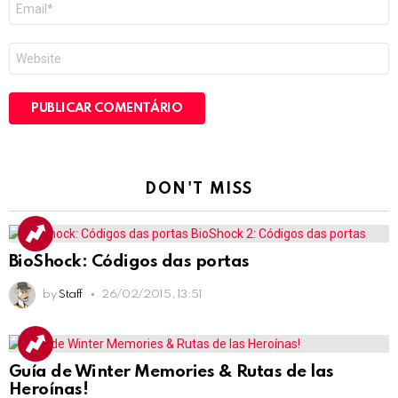
mail
*
Site
DON'T MISS
BioShock: Códigos das portas
by
Staff
26/02/2015, 13:51
Guía de Winter Memories & Rutas de las
Heroínas!