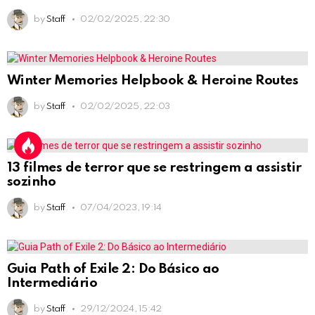
by
Staff
02/02/2025, 22:30
Winter Memories Helpbook & Heroine Routes
by
Staff
02/02/2025, 22:03
13 filmes de terror que se restringem a assistir
sozinho
by
Staff
07/04/2023, 19:14
Guia Path of Exile 2: Do Básico ao
Intermediário
by
Staff
29/12/2024, 15:42