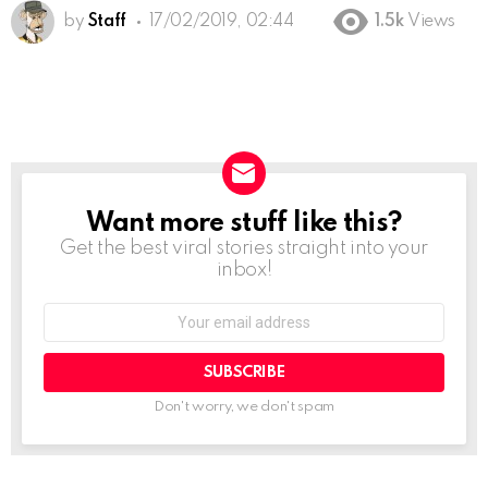
by
Staff
17/02/2019, 02:44
1.5k
Views
Want more stuff like this?
NEWSLETTER
Get the best viral stories straight into your
inbox!
Email
address:
Don't worry, we don't spam