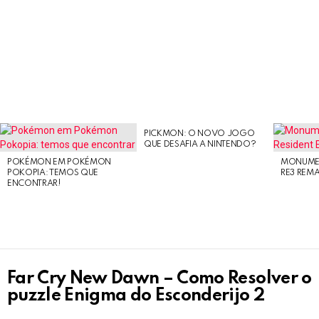
PICKMON: O NOVO JOGO
LATEST
QUE DESAFIA A NINTENDO?
STORIES
POKÉMON EM POKÉMON
MONUMEN
POKOPIA: TEMOS QUE
RE3 REM
ENCONTRAR!
Far Cry New Dawn – Como Resolver o
puzzle Enigma do Esconderijo 2