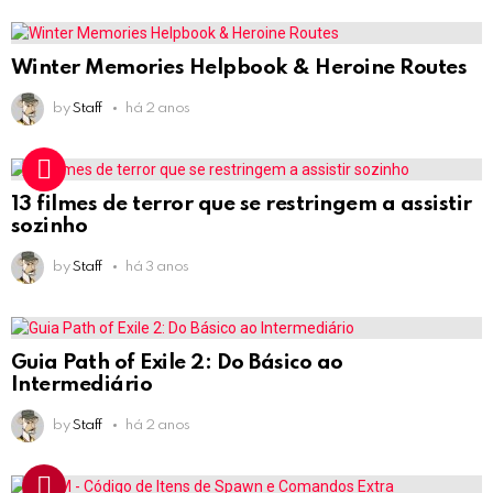
Winter Memories Helpbook & Heroine Routes
by
Staff
há 2 anos
13 filmes de terror que se restringem a assistir
sozinho
by
Staff
há 3 anos
Guia Path of Exile 2: Do Básico ao
Intermediário
by
Staff
há 2 anos