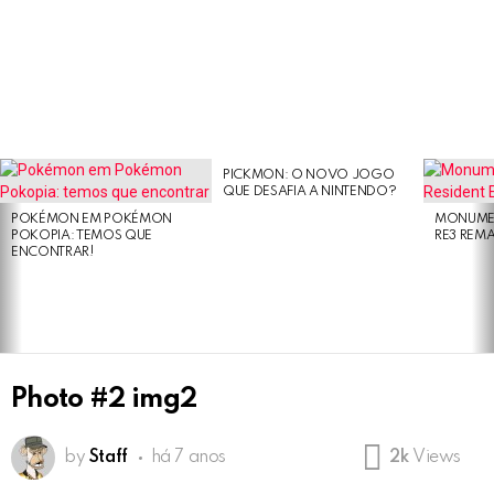
PICKMON: O NOVO JOGO
LATEST
QUE DESAFIA A NINTENDO?
STORIES
POKÉMON EM POKÉMON
MONUMEN
POKOPIA: TEMOS QUE
RE3 REM
ENCONTRAR!
Photo #2 img2
by
Staff
há 7 anos
2k
Views