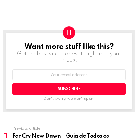
Want more stuff like this?
NEWSLETTER
Get the best viral stories straight into your
inbox!
Email
address:
Don't worry, we don't spam
Previous article
See
more
Far Cry New Dawn – Guia de Todos os