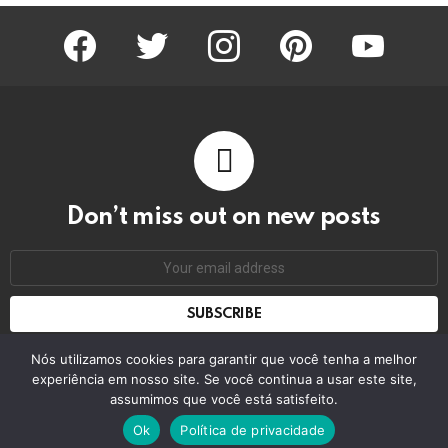
facebook
twitter
instagram
pinterest
youtube
Don’t miss out on new posts
Email
address:
Don't worry, we don't spam
Nós utilizamos cookies para garantir que você tenha a melhor
experiência em nosso site. Se você continua a usar este site,
assumimos que você está satisfeito.
© 2026 by bring the pixel. Remember to change this
Ok
Política de privacidade