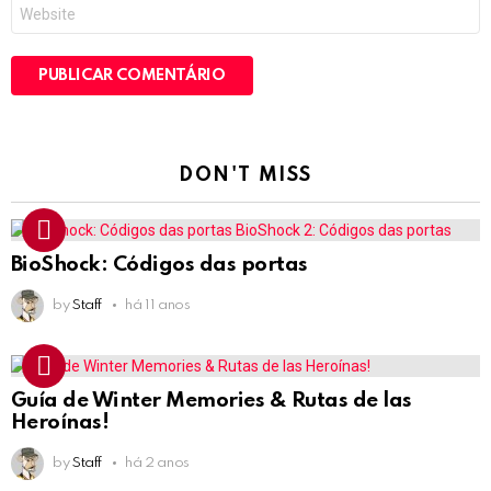
Site
DON'T MISS
BioShock: Códigos das portas
by
Staff
há 11 anos
Guía de Winter Memories & Rutas de las
Heroínas!
by
Staff
há 2 anos