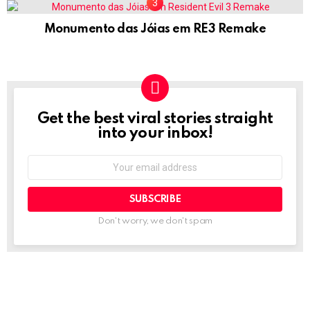
Monumento das Jóias em RE3 Remake
Get the best viral stories straight
NEWSLETTER
into your inbox!
Email
address:
Don't worry, we don't spam