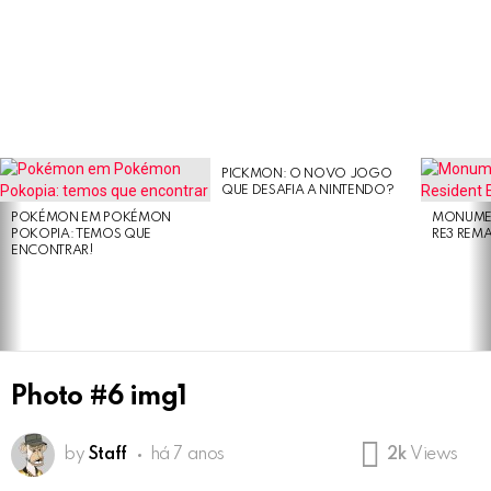
PICKMON: O NOVO JOGO
LATEST
QUE DESAFIA A NINTENDO?
STORIES
POKÉMON EM POKÉMON
MONUMEN
POKOPIA: TEMOS QUE
RE3 REM
ENCONTRAR!
Photo #6 img1
by
Staff
há 7 anos
2k
Views