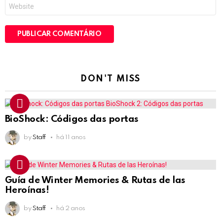
Site
DON'T MISS
BioShock: Códigos das portas
by
Staff
há 11 anos
Guía de Winter Memories & Rutas de las
Heroínas!
by
Staff
há 2 anos