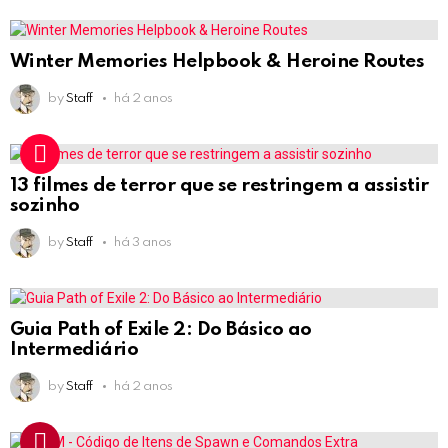
Winter Memories Helpbook & Heroine Routes
by
Staff
há 2 anos
13 filmes de terror que se restringem a assistir
sozinho
by
Staff
há 3 anos
Guia Path of Exile 2: Do Básico ao
Intermediário
by
Staff
há 2 anos