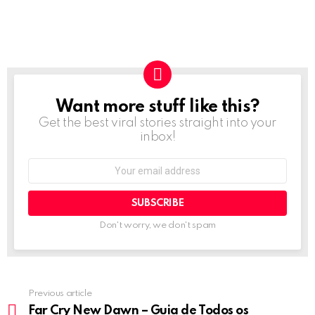
Want more stuff like this?
NEWSLETTER
Get the best viral stories straight into your
inbox!
Email
address:
Don't worry, we don't spam
Previous article
See
more
Far Cry New Dawn – Guia de Todos os