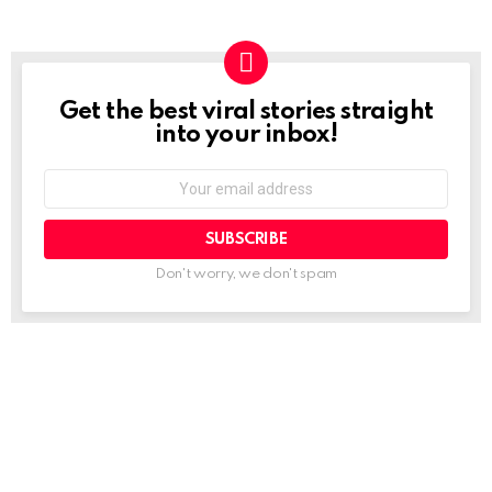
Get the best viral stories straight
NEWSLETTER
into your inbox!
Email
address:
Don't worry, we don't spam