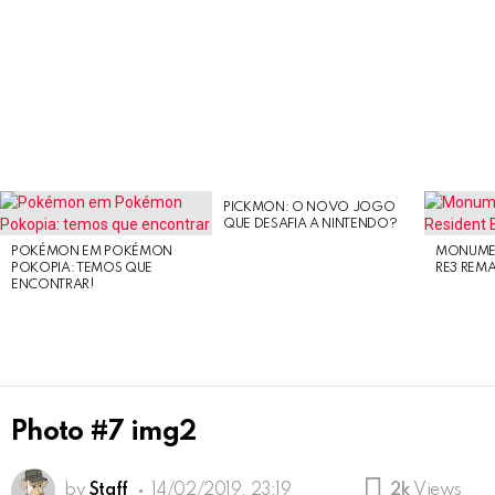
PICKMON: O NOVO JOGO
LATEST
QUE DESAFIA A NINTENDO?
STORIES
POKÉMON EM POKÉMON
MONUMEN
POKOPIA: TEMOS QUE
RE3 REM
ENCONTRAR!
Photo #7 img2
by
Staff
14/02/2019, 23:19
2k
Views