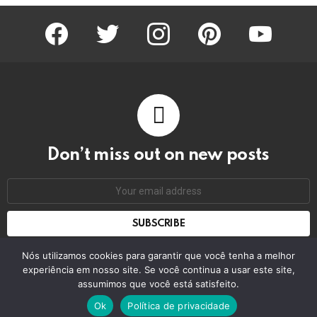
facebook
twitter
instagram
pinterest
youtube
Don’t miss out on new posts
Email
address:
Don't worry, we don't spam
Nós utilizamos cookies para garantir que você tenha a melhor
experiência em nosso site. Se você continua a usar este site,
assumimos que você está satisfeito.
© 2026 by bring the pixel. Remember to change this
Ok
Política de privacidade