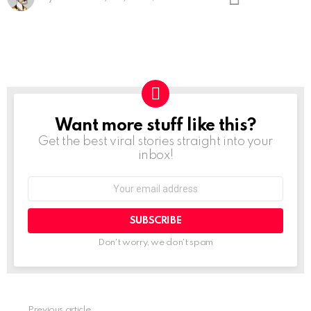
Want more stuff like this?
NEWSLETTER
Get the best viral stories straight into your
inbox!
Email
address:
Don't worry, we don't spam
Previous article