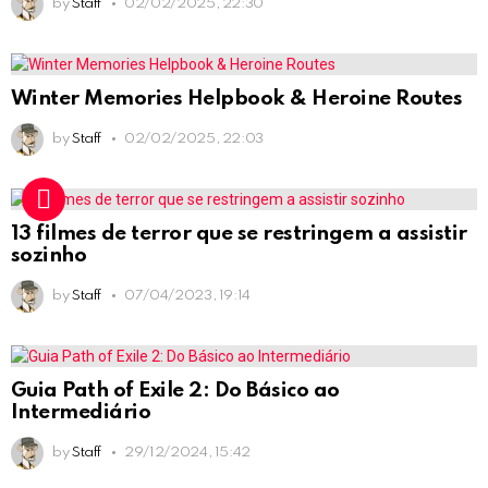
by
Staff
02/02/2025, 22:30
Winter Memories Helpbook & Heroine Routes
by
Staff
02/02/2025, 22:03
13 filmes de terror que se restringem a assistir
sozinho
by
Staff
07/04/2023, 19:14
Guia Path of Exile 2: Do Básico ao
Intermediário
by
Staff
29/12/2024, 15:42