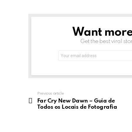
Want more s
NEWSLETTER
Get the best viral sto
Email
address:
Previous article
See
more
Far Cry New Dawn – Guia de
Todos os Locais de Fotografia