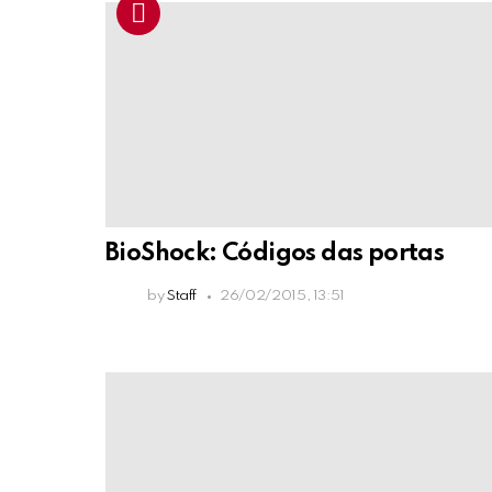
BioShock: Códigos das portas
by
Staff
26/02/2015, 13:51