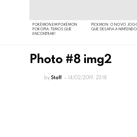
STORIES
POKÉMON EM POKÉMON
PICKMON: O NOVO JOG
POKOPIA: TEMOS QUE
QUE DESAFIA A NINTEND
ENCONTRAR!
Photo #8 img2
by
Staff
14/02/2019, 23:18