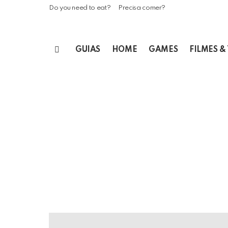
Do you need to eat?
Precisa comer?
GUIAS
HOME
GAMES
FILMES &
Menu
LATEST