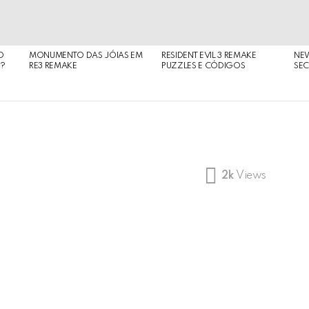
O
MONUMENTO DAS JÓIAS EM
RESIDENT EVIL 3 REMAKE
NE
O?
RE3 REMAKE
PUZZLES E CÓDIGOS
SEC
2k
Views