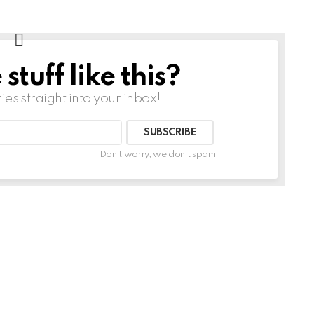
tuff like this?
ries straight into your inbox!
Don't worry, we don't spam