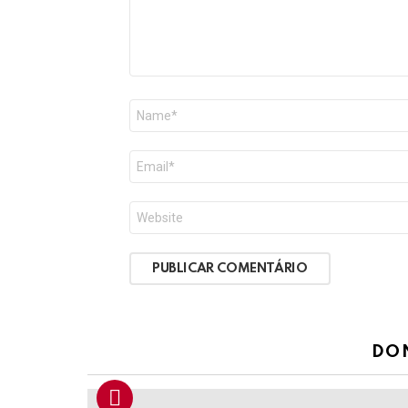
Nome
*
E-
mail
*
Site
DO