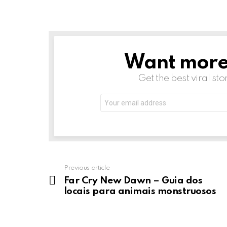
Want more s
NEWSLETTER
Get the best viral sto
Email
address:
Previous article
See
more
Far Cry New Dawn – Guia dos
locais para animais monstruosos