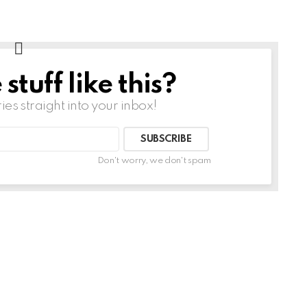
tuff like this?
ries straight into your inbox!
Don't worry, we don't spam