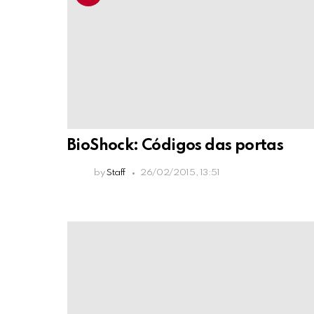
BioShock: Códigos das portas
by
Staff
26/02/2015, 13:51