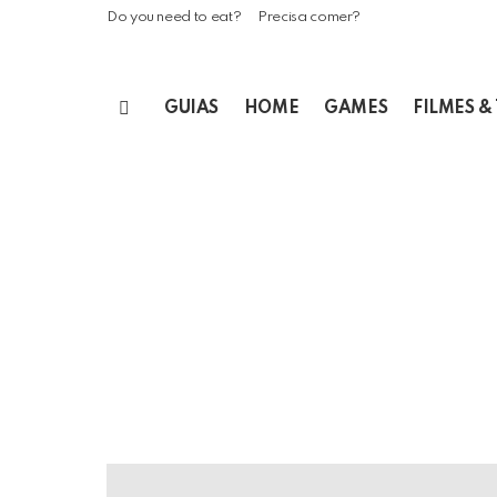
Do you need to eat?
Precisa comer?
GUIAS
HOME
GAMES
FILMES &
Menu
LATEST