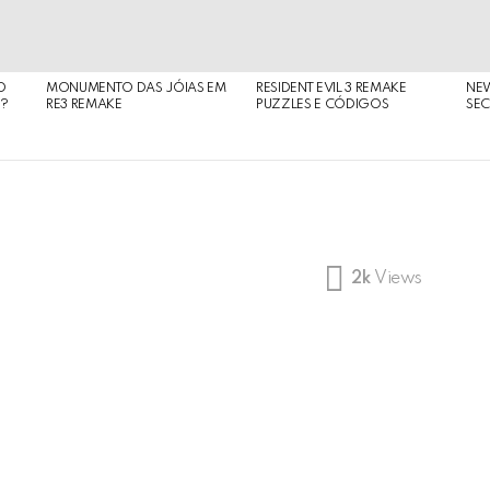
O
MONUMENTO DAS JÓIAS EM
RESIDENT EVIL 3 REMAKE
NE
O?
RE3 REMAKE
PUZZLES E CÓDIGOS
SEC
2k
Views