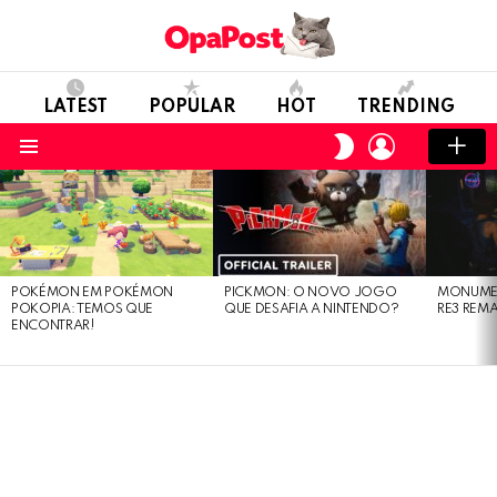
LATEST
POPULAR
HOT
TRENDING
LOGIN
SWITCH
SKIN
Menu
LATEST
STORIES
POKÉMON EM POKÉMON
PICKMON: O NOVO JOGO
MONUMEN
POKOPIA: TEMOS QUE
QUE DESAFIA A NINTENDO?
RE3 REM
ENCONTRAR!