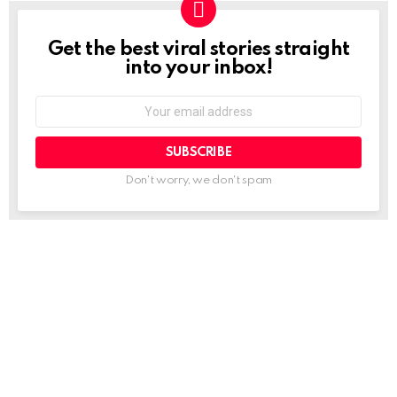
Get the best viral stories straight
NEWSLETTER
into your inbox!
Email
address:
Don't worry, we don't spam