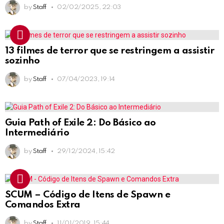
by
Staff
02/02/2025, 22:03
13 filmes de terror que se restringem a assistir
sozinho
by
Staff
07/04/2023, 19:14
Guia Path of Exile 2: Do Básico ao
Intermediário
by
Staff
29/12/2024, 15:42
SCUM – Código de Itens de Spawn e
Comandos Extra
by
Staff
11/01/2019, 15:44