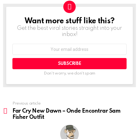
Want more stuff like this?
NEWSLETTER
Get the best viral stories straight into your
inbox!
Email
address:
Don't worry, we don't spam
Previous article
See
more
Far Cry New Dawn – Onde Encontrar Sam
Fisher Outfit