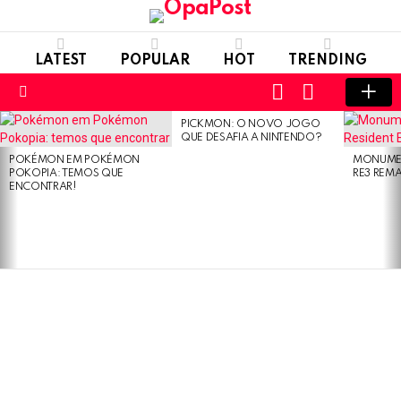
LATEST
POPULAR
HOT
TRENDING
LOGIN
SWITCH
SKIN
Menu
PICKMON: O NOVO JOGO
LATEST
QUE DESAFIA A NINTENDO?
STORIES
POKÉMON EM POKÉMON
MONUMEN
POKOPIA: TEMOS QUE
RE3 REM
ENCONTRAR!