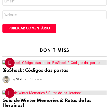
mail
*
Site
DON'T MISS
BioShock: Códigos das portas
by
Staff
há 11 anos
Guía de Winter Memories & Rutas de las
Heroínas!