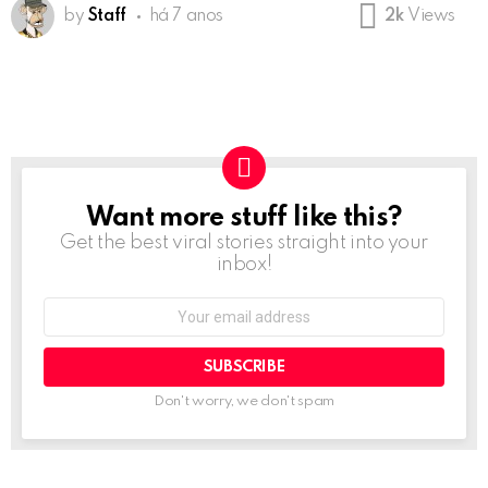
by
Staff
há 7 anos
2k
Views
Want more stuff like this?
NEWSLETTER
Get the best viral stories straight into your
inbox!
Email
address:
Don't worry, we don't spam