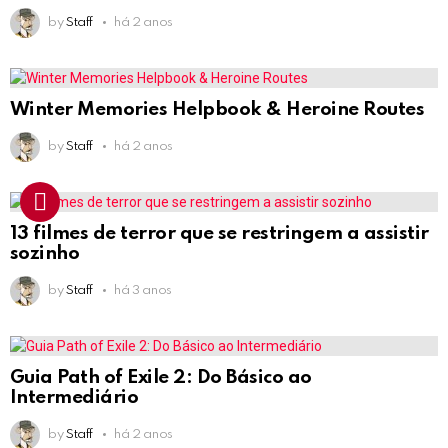
by
Staff
há 2 anos
Winter Memories Helpbook & Heroine Routes
by
Staff
há 2 anos
13 filmes de terror que se restringem a assistir
sozinho
by
Staff
há 3 anos
Guia Path of Exile 2: Do Básico ao
Intermediário
by
Staff
há 2 anos