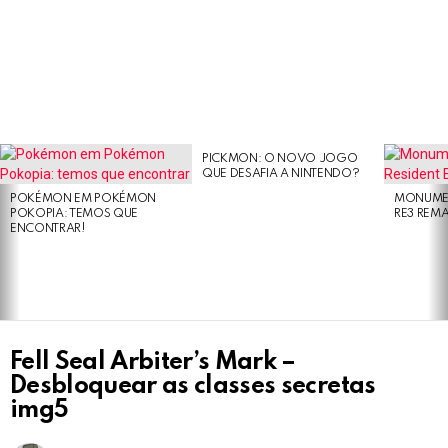
PICKMON: O NOVO JOGO
LATEST
QUE DESAFIA A NINTENDO?
STORIES
POKÉMON EM POKÉMON
MONUMEN
POKOPIA: TEMOS QUE
RE3 REM
ENCONTRAR!
Fell Seal Arbiter’s Mark –
Desbloquear as classes secretas
img5