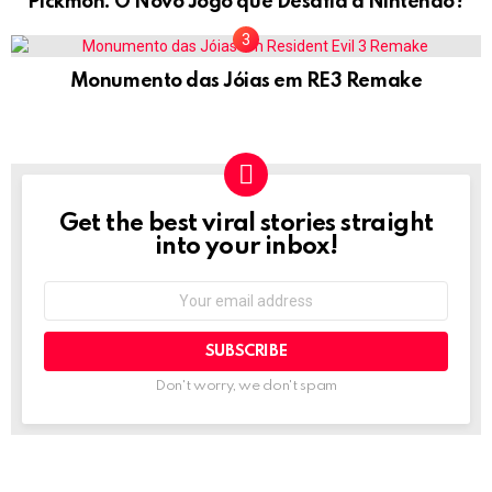
Pickmon: O Novo Jogo que Desafia a Nintendo?
Monumento das Jóias em RE3 Remake
Get the best viral stories straight
NEWSLETTER
into your inbox!
Email
address:
Don't worry, we don't spam