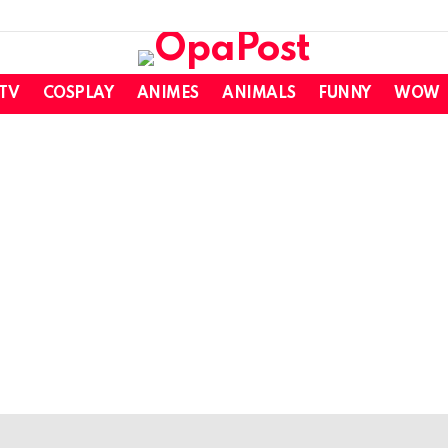
 TV
COSPLAY
ANIMES
ANIMALS
FUNNY
WOW