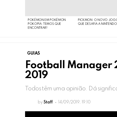
POKÉMON EM POKÉMON
PICKMON: O NOVO JOG
POKOPIA: TEMOS QUE
QUE DESAFIA A NINTEND
ENCONTRAR!
GUIAS
Football Manager
2019
Todos têm uma opinião. Dá signific
by
Staff
14/09/2019, 19:10