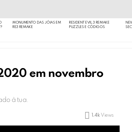
O
MONUMENTO DAS JÓIAS EM
RESIDENT EVIL 3 REMAKE
NE
O?
RE3 REMAKE
PUZZLES E CÓDIGOS
SEC
 2020 em novembro
ado à tua.
1.4k
Views