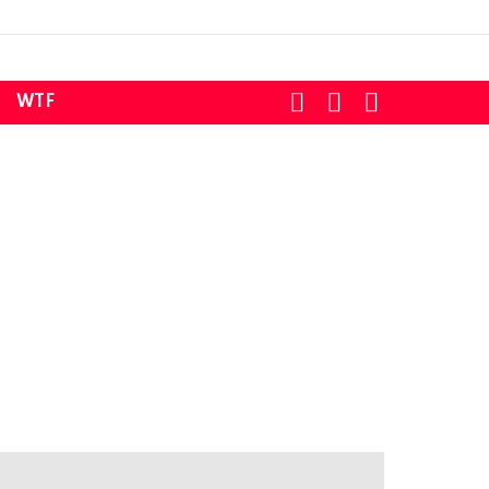
SEARCH
LOGIN
SWITCH
WTF
SKIN