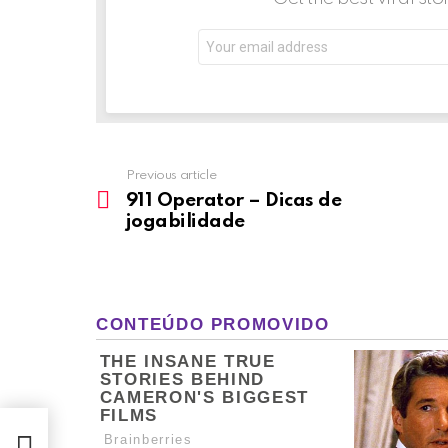
Email
address:
Previous article
See
more
911 Operator – Dicas de
jogabilidade
dade