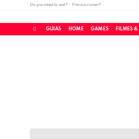
Do you need to eat?
Precisa comer?
GUIAS
HOME
GAMES
FILMES &
Menu
LATEST
STORIES