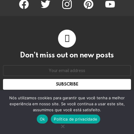
facebook
twitter
instagram
pinterest
youtube
Don’t miss out on new posts
Email
address:
Don't worry, we don't spam
Nós utilizamos cookies para garantir que você tenha a melhor
experiência em nosso site. Se você continua a usar este site,
assumimos que você está satisfeito.
© 2026 by bring the pixel. Remember to change this
Ok
Política de privacidade
Home
Contact us
GDPR Privacy policy