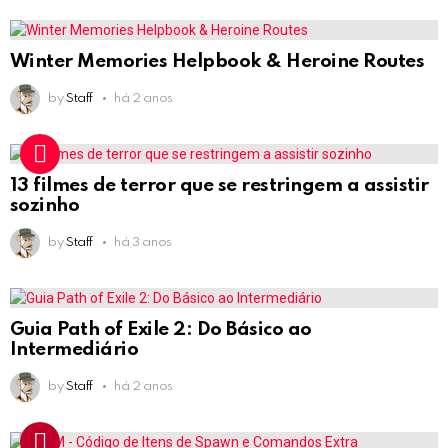
Winter Memories Helpbook & Heroine Routes
by
Staff
há 2 anos
13 filmes de terror que se restringem a assistir
sozinho
by
Staff
há 3 anos
Guia Path of Exile 2: Do Básico ao
Intermediário
by
Staff
há 2 anos