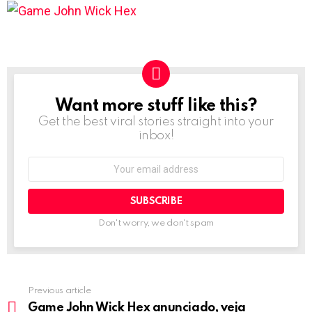
Want more stuff like this?
NEWSLETTER
Get the best viral stories straight into your
inbox!
Email
address:
Don't worry, we don't spam
Previous article
See
more
Game John Wick Hex anunciado, veja