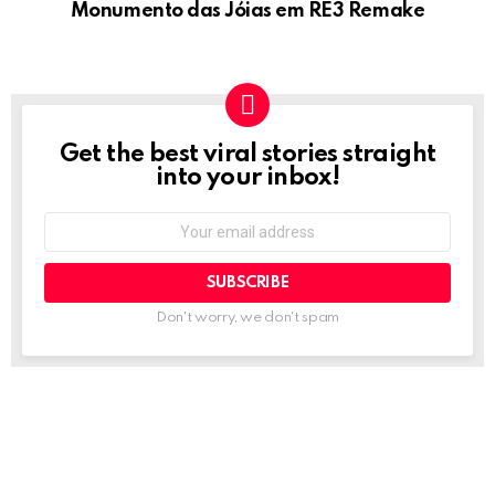
Monumento das Jóias em RE3 Remake
Get the best viral stories straight
NEWSLETTER
into your inbox!
Email
address:
Don't worry, we don't spam