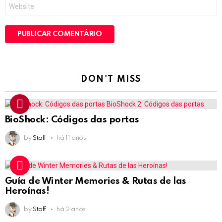
Site
DON'T MISS
BioShock: Códigos das portas
by
Staff
há 11 anos
Guía de Winter Memories & Rutas de las
Heroínas!
by
Staff
há 2 anos