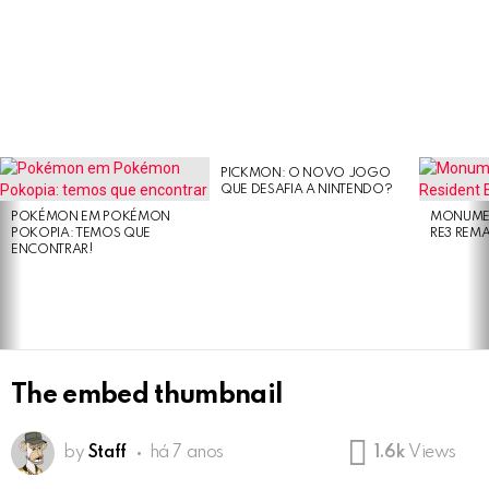
PICKMON: O NOVO JOGO
LATEST
QUE DESAFIA A NINTENDO?
STORIES
POKÉMON EM POKÉMON
MONUMEN
POKOPIA: TEMOS QUE
RE3 REM
ENCONTRAR!
The embed thumbnail
by
Staff
há 7 anos
1.6k
Views