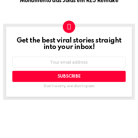
Monumento das Jóias em RE3 Remake
Get the best viral stories straight
NEWSLETTER
into your inbox!
Email
address:
Don't worry, we don't spam