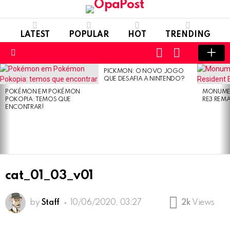
LATEST
POPULAR
HOT
TRENDING
LOGIN
SWITCH
SKIN
Menu
PICKMON: O NOVO JOGO
LATEST
QUE DESAFIA A NINTENDO?
STORIES
POKÉMON EM POKÉMON
MONUMEN
POKOPIA: TEMOS QUE
RE3 REM
ENCONTRAR!
cat_01_03_v01
by
Staff
10/06/2020, 03:27
2k
Views