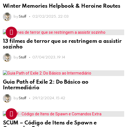
Winter Memories Helpbook & Heroine Routes
by
Staff
02/02/2025, 22:03
13 filmes de terror que se restringem a assistir
sozinho
by
Staff
07/04/2023, 19:14
Guia Path of Exile 2: Do Básico ao
Intermediário
by
Staff
29/12/2024, 15:42
SCUM – Código de Itens de Spawn e