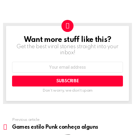
Want more stuff like this?
NEWSLETTER
Get the best viral stories straight into your
inbox!
Email
address:
Don't worry, we don't spam
Previous article
See
more
Games estilo Punk conheça alguns