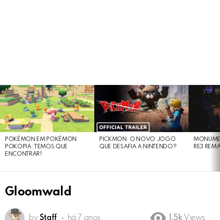
LATEST
STORIES
POKÉMON EM POKÉMON
PICKMON: O NOVO JOGO
MONUMEN
POKOPIA: TEMOS QUE
QUE DESAFIA A NINTENDO?
RE3 REM
ENCONTRAR!
Gloomwald
by
Staff
há 7 anos
1.5k
Views