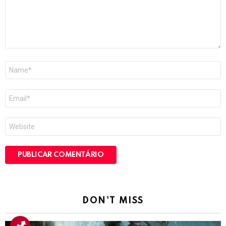
Nome
*
E-
mail
*
Site
DON'T MISS