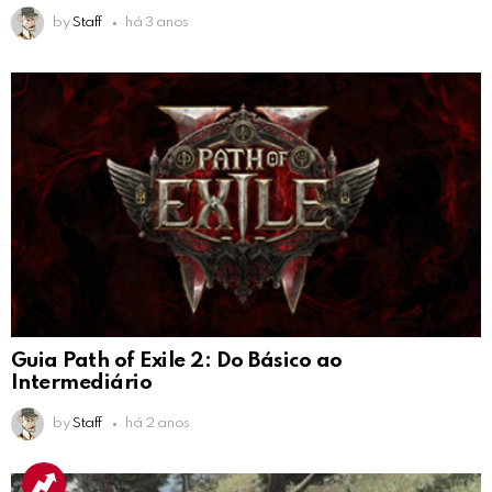
by
Staff
há 3 anos
Guia Path of Exile 2: Do Básico ao
Intermediário
by
Staff
há 2 anos