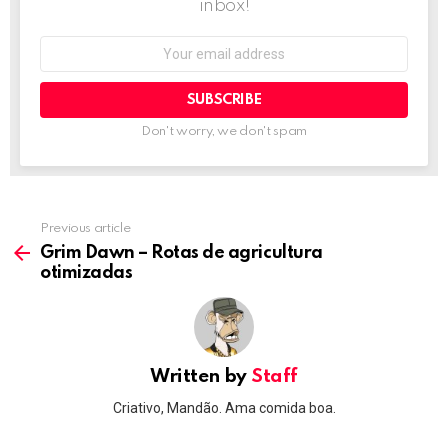
inbox!
Email
address:
Don't worry, we don't spam
Previous article
See
more
Grim Dawn – Rotas de agricultura
otimizadas
Written by
Staff
Criativo, Mandão. Ama comida boa.