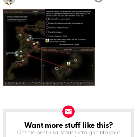
Want more stuff like this?
NEWSLETTER
Get the best viral stories straight into your