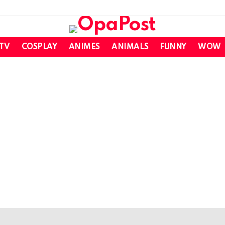
 TV
COSPLAY
ANIMES
ANIMALS
FUNNY
WOW