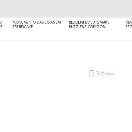
O
MONUMENTO DAS JÓIAS EM
RESIDENT EVIL 3 REMAKE
NE
O?
RE3 REMAKE
PUZZLES E CÓDIGOS
SEC
1k
Views