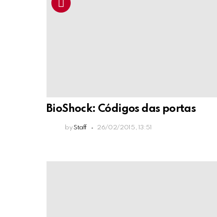
BioShock: Códigos das portas
by
Staff
26/02/2015, 13:51