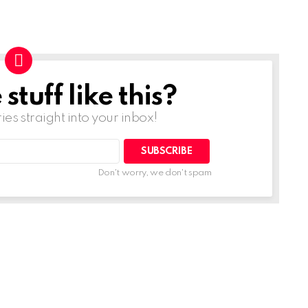
tuff like this?
ries straight into your inbox!
Don't worry, we don't spam