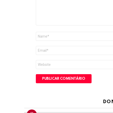
Nome
*
E-
mail
*
Site
DO