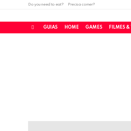
Do you need to eat?
Precisa comer?
GUIAS
HOME
GAMES
FILMES &
Menu
LATEST
STORIES