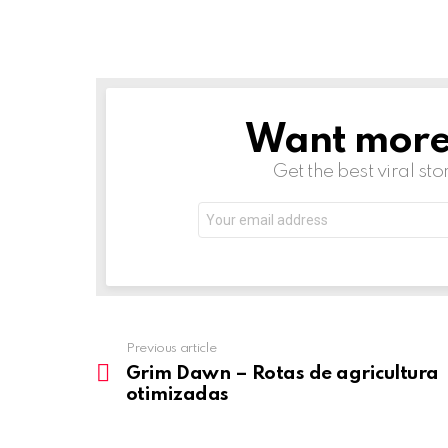
Want more s
NEWSLETTER
Get the best viral sto
Email
address:
Previous article
See
more
Grim Dawn – Rotas de agricultura
otimizadas