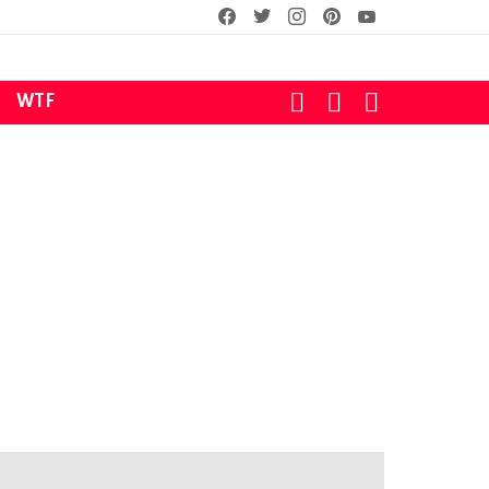
facebook
twitter
instagram
pinterest
youtube
SEARCH
LOGIN
SWITCH
WTF
SKIN