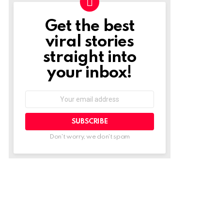
Get the best
NEWSLETTER
viral stories
straight into
your inbox!
Email
address:
Don't worry, we don't spam