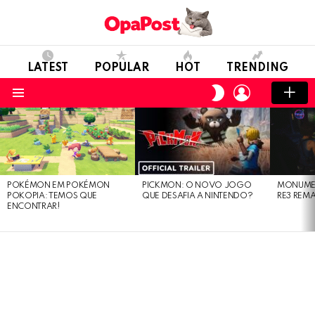
LATEST
POPULAR
HOT
TRENDING
LOGIN
SWITCH
SKIN
Menu
LATEST
STORIES
POKÉMON EM POKÉMON
PICKMON: O NOVO JOGO
MONUMEN
POKOPIA: TEMOS QUE
QUE DESAFIA A NINTENDO?
RE3 REM
ENCONTRAR!