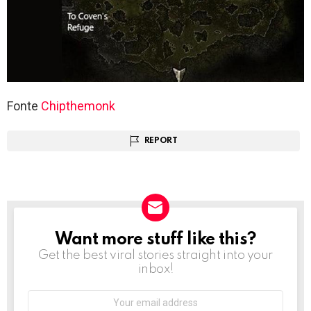
Fonte
Chipthemonk
REPORT
Want more stuff like this?
NEWSLETTER
Get the best viral stories straight into your
inbox!
Email
address: