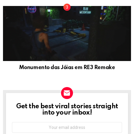
Monumento das Jóias em RE3 Remake
Get the best viral stories straight
NEWSLETTER
into your inbox!
Email
address: