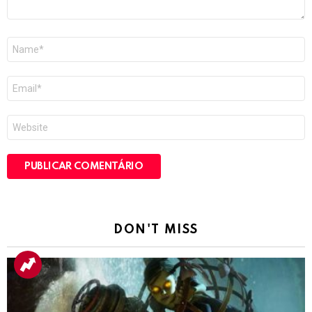
Nome
*
E-
mail
*
Site
DON'T MISS