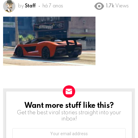
by
Staff
há 7 anos
1.7k
Views
Want more stuff like this?
NEWSLETTER
Get the best viral stories straight into your
inbox!
Email
address: