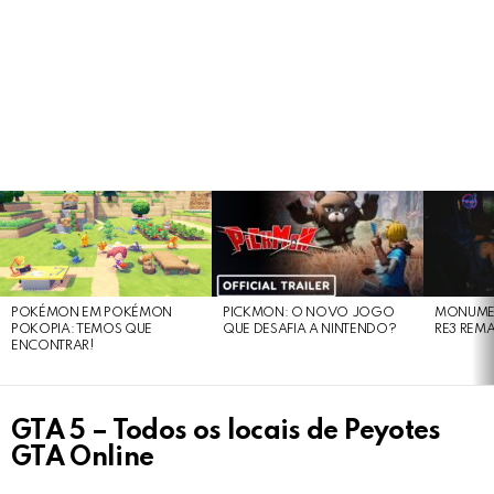
LATEST
STORIES
POKÉMON EM POKÉMON
PICKMON: O NOVO JOGO
MONUMEN
POKOPIA: TEMOS QUE
QUE DESAFIA A NINTENDO?
RE3 REM
ENCONTRAR!
GTA 5 – Todos os locais de Peyotes
GTA Online