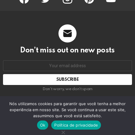
Don’t miss out on new posts
Email
address:
Don't worry, we don't spam
Nós utilizamos cookies para garantir que você tenha a melhor
experiência em nosso site. Se você continua a usar este site,
© 2026 by bring the pixel. Remember to change this
assumimos que você está satisfeito.
Home
Contact us
GDPR Privacy policy
Ok
Política de privacidade