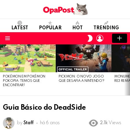
LATEST
POPULAR
HOT
TRENDING
LOGIN
SWITCH
SKIN
Menu
LATEST
STORIES
POKÉMON EM POKÉMON
PICKMON: O NOVO JOGO
MONUMEN
POKOPIA: TEMOS QUE
QUE DESAFIA A NINTENDO?
RE3 REM
ENCONTRAR!
Guia Básico do DeadSide
by
Staff
há 6 anos
2.1k
Views