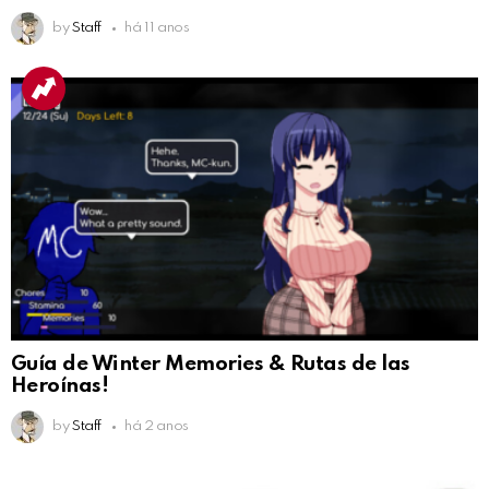
by
Staff
há 11 anos
Guía de Winter Memories & Rutas de las
Heroínas!
by
Staff
há 2 anos