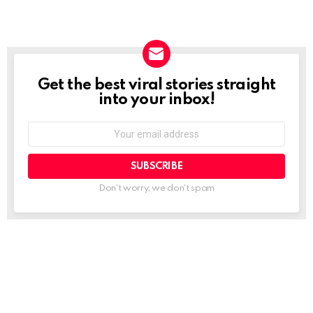
Get the best viral stories straight
NEWSLETTER
into your inbox!
Email
address:
Don't worry, we don't spam