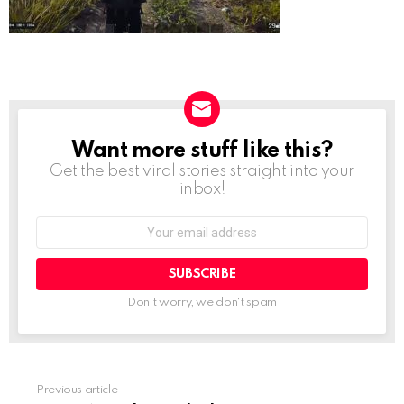
Want more stuff like this?
NEWSLETTER
Get the best viral stories straight into your
inbox!
Email
address:
Don't worry, we don't spam
Previous article
See