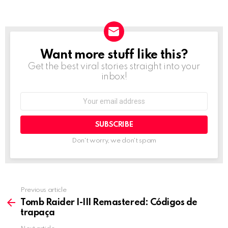
Want more stuff like this?
NEWSLETTER
Get the best viral stories straight into your
inbox!
Email
address:
Don't worry, we don't spam
Previous article
See
more
Tomb Raider I-III Remastered: Códigos de
trapaça