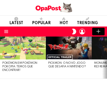
LATEST
POPULAR
HOT
TRENDING
LOGIN
SWITCH
SKIN
Menu
LATEST
STORIES
POKÉMON EM POKÉMON
PICKMON: O NOVO JOGO
MONUMEN
POKOPIA: TEMOS QUE
QUE DESAFIA A NINTENDO?
RE3 REM
ENCONTRAR!