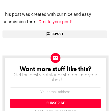
This post was created with our nice and easy
submission form.
Create your post!
REPORT
Want more stuff like this?
NEWSLETTER
Get the best viral stories straight into your
inbox!
Email
address: