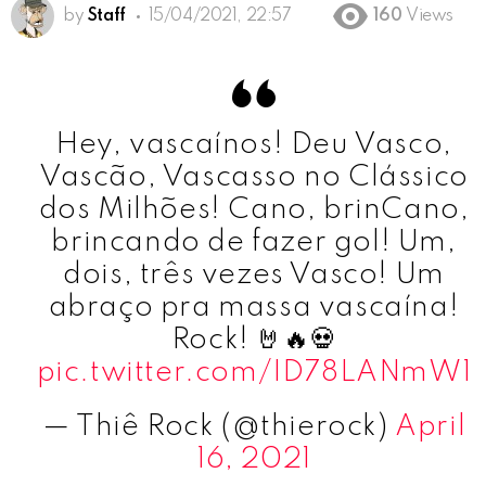
by
Staff
15/04/2021, 22:57
160
Views
Hey, vascaínos! Deu Vasco,
Vascão, Vascasso no Clássico
dos Milhões! Cano, brinCano,
brincando de fazer gol! Um,
dois, três vezes Vasco! Um
abraço pra massa vascaína!
Rock! 🤘🔥💀
pic.twitter.com/ID78LANmW1
— Thiê Rock (@thierock)
April
16, 2021