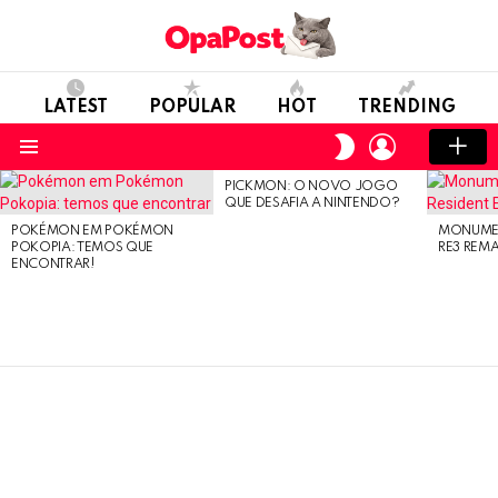
LATEST
POPULAR
HOT
TRENDING
LOGIN
SWITCH
SKIN
Menu
PICKMON: O NOVO JOGO
LATEST
QUE DESAFIA A NINTENDO?
STORIES
POKÉMON EM POKÉMON
MONUMEN
POKOPIA: TEMOS QUE
RE3 REM
ENCONTRAR!