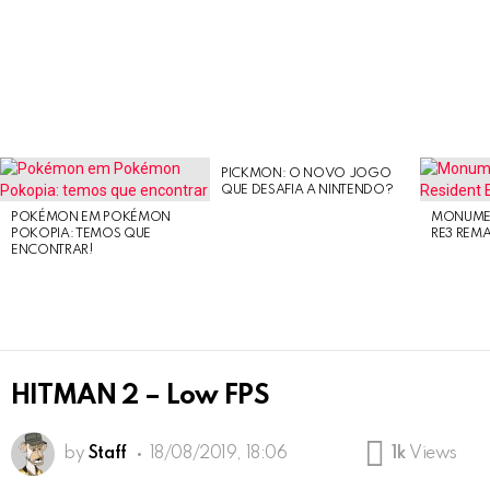
PICKMON: O NOVO JOGO
LATEST
QUE DESAFIA A NINTENDO?
STORIES
POKÉMON EM POKÉMON
MONUMEN
POKOPIA: TEMOS QUE
RE3 REM
ENCONTRAR!
HITMAN 2 – Low FPS
by
Staff
18/08/2019, 18:06
1k
Views