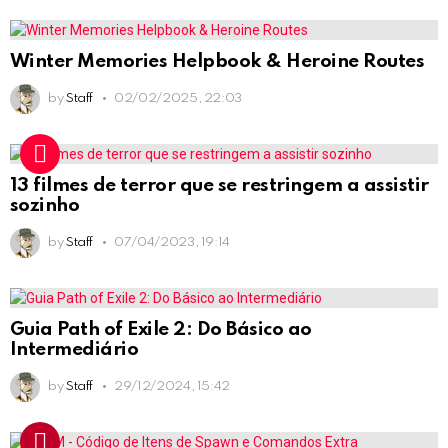
Winter Memories Helpbook & Heroine Routes
by
Staff
02/02/2025, 22:03
13 filmes de terror que se restringem a assistir
sozinho
by
Staff
07/04/2023, 19:14
Guia Path of Exile 2: Do Básico ao
Intermediário
by
Staff
29/12/2024, 15:42