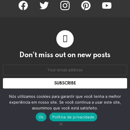
facebook
twitter
instagram
pinterest
youtube
Don’t miss out on new posts
Email
address:
Don't worry, we don't spam
Nós utilizamos cookies para garantir que você tenha a melhor
experiência em nosso site. Se você continua a usar este site,
assumimos que você está satisfeito.
© 2026 by bring the pixel. Remember to change this
Ok
Política de privacidade
Home
Contact us
GDPR Privacy policy