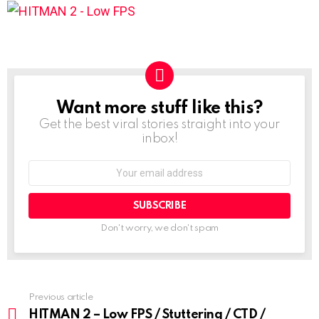
Want more stuff like this?
NEWSLETTER
Get the best viral stories straight into your
inbox!
Email
address:
Don't worry, we don't spam
Previous article
See
more
HITMAN 2 – Low FPS / Stuttering / CTD /