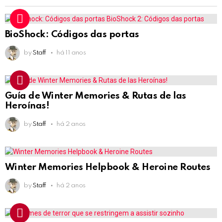
BioShock: Códigos das portas
by
Staff
há 11 anos
Guía de Winter Memories & Rutas de las
Heroínas!
by
Staff
há 2 anos
Winter Memories Helpbook & Heroine Routes
by
Staff
há 2 anos