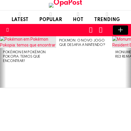
LATEST
POPULAR
HOT
TRENDING
LOGIN
SWITCH
SKIN
Menu
PICKMON: O NOVO JOGO
LATEST
QUE DESAFIA A NINTENDO?
STORIES
POKÉMON EM POKÉMON
MONUMEN
POKOPIA: TEMOS QUE
RE3 REM
ENCONTRAR!