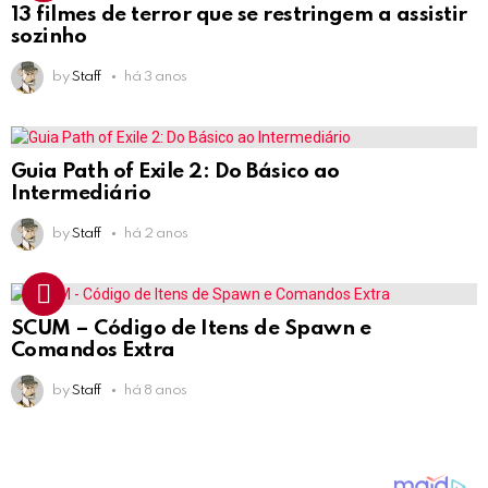
13 filmes de terror que se restringem a assistir
sozinho
by
Staff
há 3 anos
Guia Path of Exile 2: Do Básico ao
Intermediário
by
Staff
há 2 anos
SCUM – Código de Itens de Spawn e
Comandos Extra
by
Staff
há 8 anos