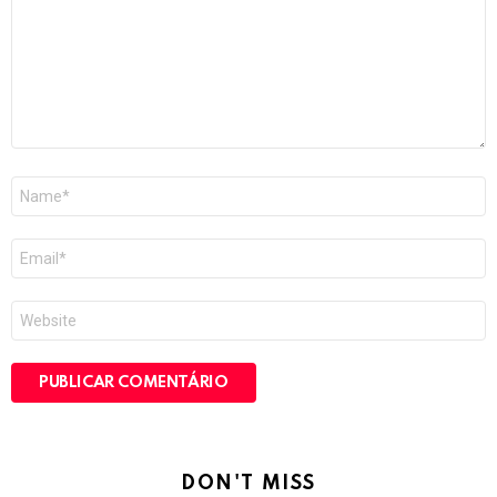
Nome
*
E-
mail
*
Site
DON'T MISS