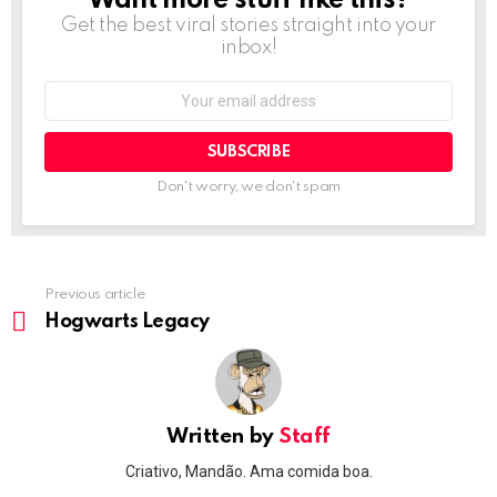
Want more stuff like this?
Get the best viral stories straight into your
inbox!
Email
address:
Don't worry, we don't spam
Previous article
See
more
Hogwarts Legacy
Written by
Staff
Criativo, Mandão. Ama comida boa.