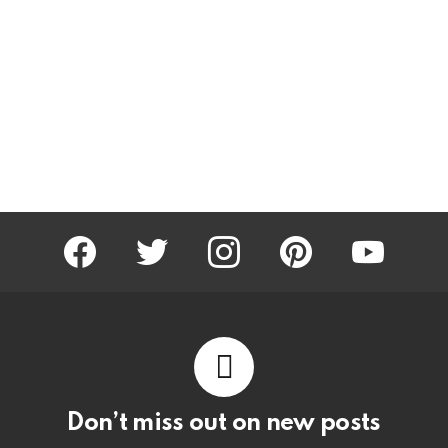
facebook
twitter
instagram
pinterest
youtube
Don’t miss out on new posts