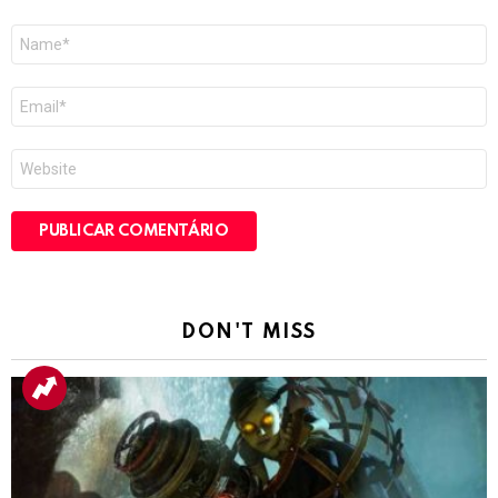
Nome
*
E-
mail
*
Site
DON'T MISS