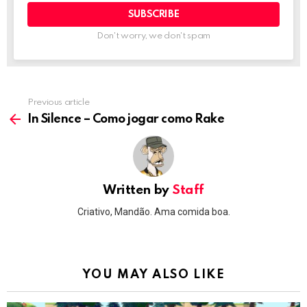
Don't worry, we don't spam
Previous article
See
more
In Silence – Como jogar como Rake
Written by
Staff
Criativo, Mandão. Ama comida boa.
YOU MAY ALSO LIKE