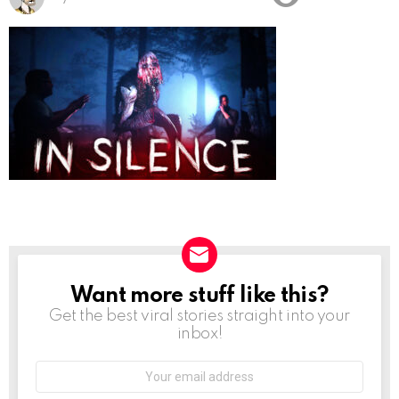
Want more stuff like this?
NEWSLETTER
Get the best viral stories straight into your
inbox!
Email
address: