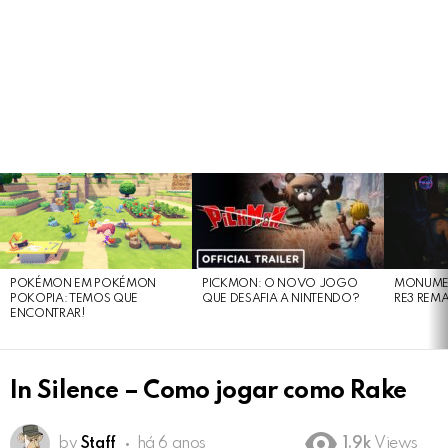
LATEST
STORIES
POKÉMON EM POKÉMON
PICKMON: O NOVO JOGO
MONUMEN
POKOPIA: TEMOS QUE
QUE DESAFIA A NINTENDO?
RE3 REM
ENCONTRAR!
In Silence – Como jogar como Rake
by
Staff
há 6 anos
1.9k
Views