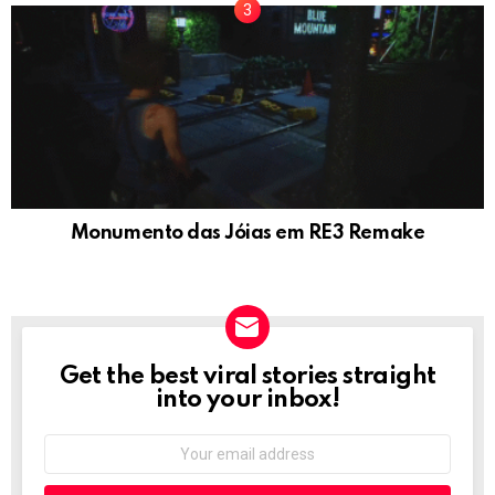
Monumento das Jóias em RE3 Remake
Get the best viral stories straight
NEWSLETTER
into your inbox!
Email
address: