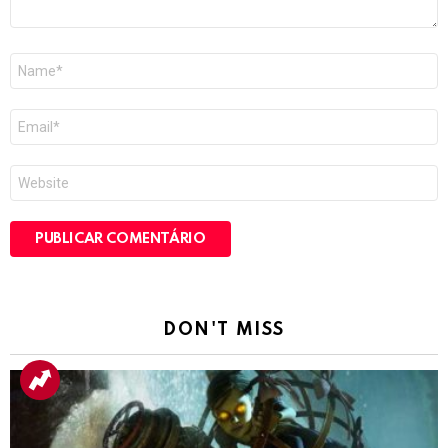
Nome
*
E-
mail
*
Site
DON'T MISS