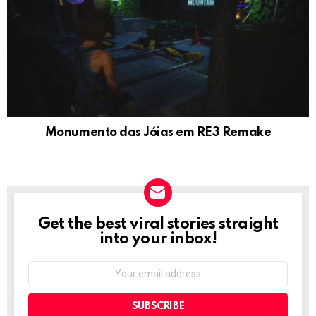
Monumento das Jóias em RE3 Remake
Get the best viral stories straight
NEWSLETTER
into your inbox!
Email
address: