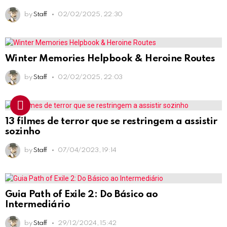
by
Staff
02/02/2025, 22:30
Winter Memories Helpbook & Heroine Routes
by
Staff
02/02/2025, 22:03
13 filmes de terror que se restringem a assistir
sozinho
by
Staff
07/04/2023, 19:14
Guia Path of Exile 2: Do Básico ao
Intermediário
by
Staff
29/12/2024, 15:42