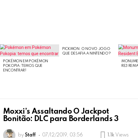
PICKMON: O NOVO JOGO
LATEST
QUE DESAFIA A NINTENDO?
STORIES
POKÉMON EM POKÉMON
MONUMEN
POKOPIA: TEMOS QUE
RE3 REM
ENCONTRAR!
Moxxi’s Assaltando O Jackpot
Bonitão: DLC para Borderlands 3
by
Staff
07/12/2019, 03:56
1.1k
Views