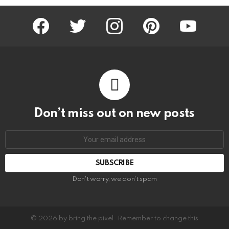
facebook
twitter
instagram
pinterest
youtube
Don’t miss out on new posts
Email
address:
Don't worry, we don't spam
© 2026 by bring the pixel. Remember to change this