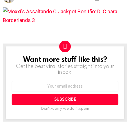
Want more stuff like this?
NEWSLETTER
Get the best viral stories straight into your
inbox!
Email
address:
Don't worry, we don't spam