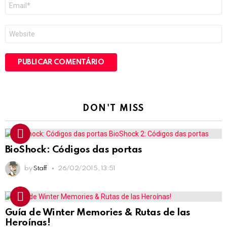
E-
mail
*
Site
DON'T MISS
BioShock: Códigos das portas
by
Staff
26/02/2015, 13:51
Guía de Winter Memories & Rutas de las
Heroínas!