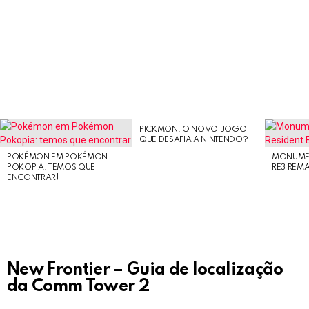
PICKMON: O NOVO JOGO
LATEST
QUE DESAFIA A NINTENDO?
STORIES
POKÉMON EM POKÉMON
MONUMEN
POKOPIA: TEMOS QUE
RE3 REM
ENCONTRAR!
New Frontier – Guia de localização
da Comm Tower 2