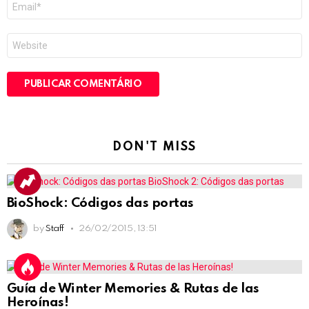
mail
*
Site
DON'T MISS
BioShock: Códigos das portas
by
Staff
26/02/2015, 13:51
Guía de Winter Memories & Rutas de las
Heroínas!