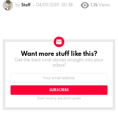
by
Staff
04/09/2019, 00:38
1.3k
Views
Want more stuff like this?
NEWSLETTER
Get the best viral stories straight into your
inbox!
Email
address:
Don't worry, we don't spam