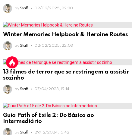
by
Staff
02/02/2025, 22:30
Winter Memories Helpbook & Heroine Routes
by
Staff
02/02/2025, 22:03
13 filmes de terror que se restringem a assistir
sozinho
by
Staff
07/04/2023, 19:14
Guia Path of Exile 2: Do Básico ao
Intermediário
by
Staff
29/12/2024, 15:42