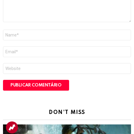
Nome
*
E-
mail
*
Site
DON'T MISS