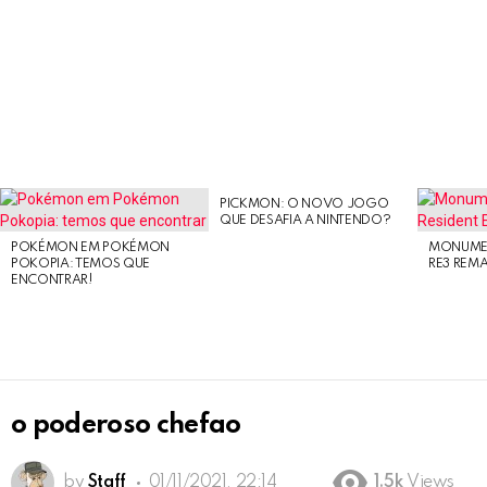
PICKMON: O NOVO JOGO
LATEST
QUE DESAFIA A NINTENDO?
STORIES
POKÉMON EM POKÉMON
MONUMEN
POKOPIA: TEMOS QUE
RE3 REM
ENCONTRAR!
o poderoso chefao
by
Staff
01/11/2021, 22:14
1.5k
Views