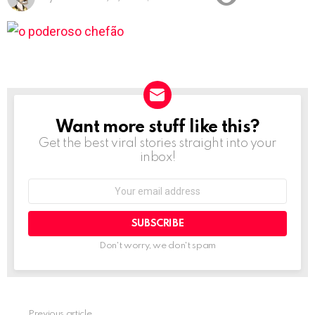
Want more stuff like this?
NEWSLETTER
Get the best viral stories straight into your
inbox!
Email
address:
Don't worry, we don't spam
Previous article