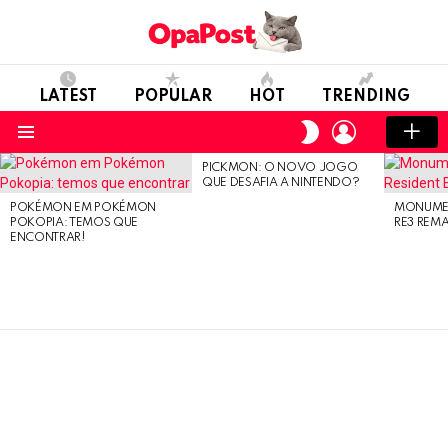
LATEST
POPULAR
HOT
TRENDING
LOGIN
SWITCH
SKIN
Menu
PICKMON: O NOVO JOGO
LATEST
QUE DESAFIA A NINTENDO?
STORIES
POKÉMON EM POKÉMON
MONUMEN
POKOPIA: TEMOS QUE
RE3 REM
ENCONTRAR!