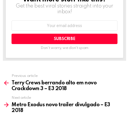
Get the best viral stories straight into your
inbox!
Email
address:
Don't worry, we don't spam
Previous article
See
more
Terry Crews berrando alto em novo
Crackdown 3 – E3 2018
Next article
Metro Exodus novo trailer divulgado – E3
2018