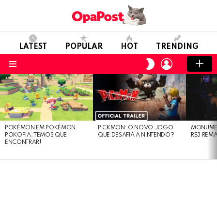
LATEST
POPULAR
HOT
TRENDING
LOGIN
SWITCH
SKIN
Menu
LATEST
STORIES
POKÉMON EM POKÉMON
PICKMON: O NOVO JOGO
MONUMEN
POKOPIA: TEMOS QUE
QUE DESAFIA A NINTENDO?
RE3 REM
ENCONTRAR!