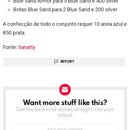
Blue Sand Armor para 5 Blue Sand e 400 silver
Botas Blue Sand para 2 Blue Sand e 200 silver
A confecção de todo o conjunto requer 10 areia azul e
850 prata.
Fonte:
tianatty
REPORT
Want more stuff like this?
NEWSLETTER
Get the best viral stories straight into your
inbox!
Email