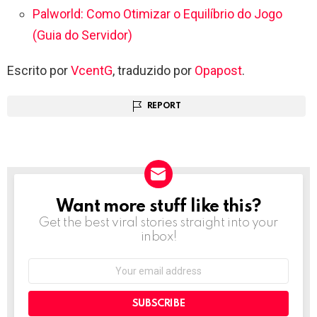
Palworld: Como Otimizar o Equilíbrio do Jogo
(Guia do Servidor)
Escrito por
VcentG
, traduzido por
Opapost
.
REPORT
Want more stuff like this?
NEWSLETTER
Get the best viral stories straight into your
inbox!
Email
address: