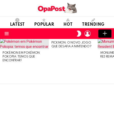
LATEST
POPULAR
HOT
TRENDING
LOGIN
SWITCH
SKIN
Menu
PICKMON: O NOVO JOGO
LATEST
QUE DESAFIA A NINTENDO?
STORIES
POKÉMON EM POKÉMON
MONUMEN
POKOPIA: TEMOS QUE
RE3 REM
ENCONTRAR!