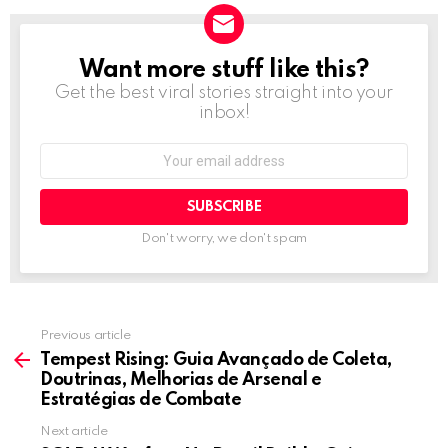
Want more stuff like this?
NEWSLETTER
Get the best viral stories straight into your
inbox!
Email
address:
Don't worry, we don't spam
Previous article
See
more
Tempest Rising: Guia Avançado de Coleta,
Doutrinas, Melhorias de Arsenal e
Estratégias de Combate
Next article