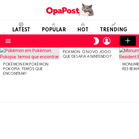
LATEST
POPULAR
HOT
TRENDING
LOGIN
SWITCH
SKIN
Menu
PICKMON: O NOVO JOGO
LATEST
QUE DESAFIA A NINTENDO?
STORIES
POKÉMON EM POKÉMON
MONUMEN
POKOPIA: TEMOS QUE
RE3 REM
ENCONTRAR!