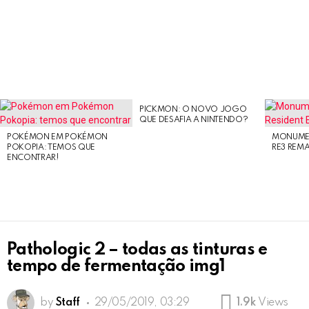
PICKMON: O NOVO JOGO
LATEST
QUE DESAFIA A NINTENDO?
STORIES
POKÉMON EM POKÉMON
MONUMEN
POKOPIA: TEMOS QUE
RE3 REM
ENCONTRAR!
Pathologic 2 – todas as tinturas e
tempo de fermentação img1
by
Staff
29/05/2019, 03:29
1.9k
Views