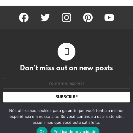
facebook
twitter
instagram
pinterest
youtube
Don’t miss out on new posts
Email
address:
Don't worry, we don't spam
Nós utilizamos cookies para garantir que você tenha a melhor
experiência em nosso site. Se você continua a usar este site,
assumimos que você está satisfeito.
© 2026 by bring the pixel. Remember to change this
Ok
Política de privacidade