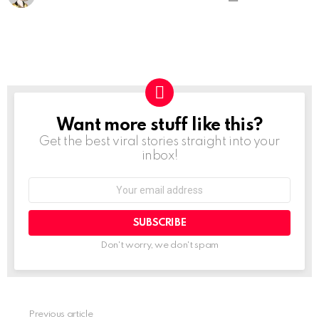
Want more stuff like this?
NEWSLETTER
Get the best viral stories straight into your
inbox!
Email
address:
Don't worry, we don't spam
Previous article
See