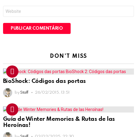
*
Site
DON'T MISS
BioShock: Códigos das portas
by
Staff
26/02/2015, 13:51
Guía de Winter Memories & Rutas de las
Heroínas!
by
Staff
02/02/2025, 22:30