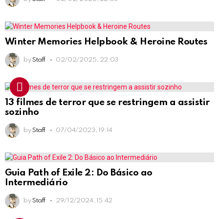
Winter Memories Helpbook & Heroine Routes
by
Staff
02/02/2025, 22:03
13 filmes de terror que se restringem a assistir
sozinho
by
Staff
07/04/2023, 19:14
Guia Path of Exile 2: Do Básico ao
Intermediário
by
Staff
29/12/2024, 15:42