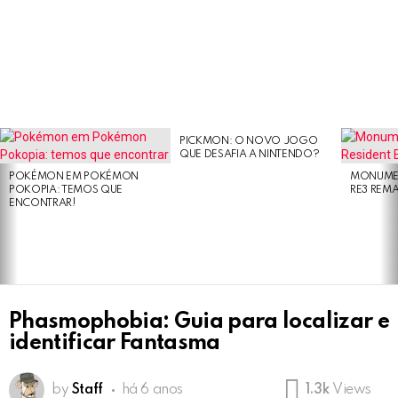
PICKMON: O NOVO JOGO
LATEST
QUE DESAFIA A NINTENDO?
STORIES
POKÉMON EM POKÉMON
MONUMEN
POKOPIA: TEMOS QUE
RE3 REM
ENCONTRAR!
Phasmophobia: Guia para localizar e
identificar Fantasma
by
Staff
há 6 anos
1.3k
Views