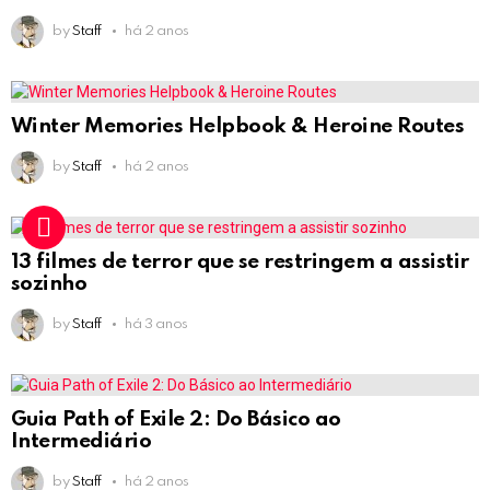
by
Staff
há 2 anos
Winter Memories Helpbook & Heroine Routes
by
Staff
há 2 anos
13 filmes de terror que se restringem a assistir
sozinho
by
Staff
há 3 anos
Guia Path of Exile 2: Do Básico ao
Intermediário
by
Staff
há 2 anos