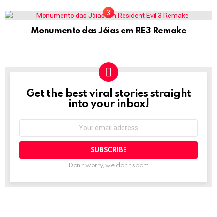
Monumento das Jóias em RE3 Remake
Get the best viral stories straight
NEWSLETTER
into your inbox!
Email
address:
Don't worry, we don't spam