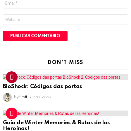
E-
mail
*
Site
DON'T MISS
BioShock: Códigos das portas
by
Staff
há 11 anos
Guía de Winter Memories & Rutas de las
Heroínas!