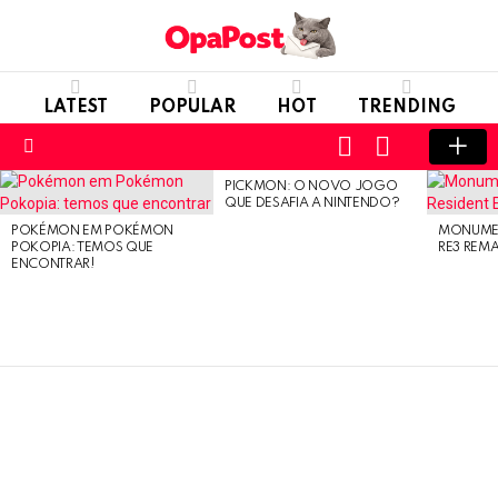
LATEST
POPULAR
HOT
TRENDING
LOGIN
SWITCH
SKIN
Menu
PICKMON: O NOVO JOGO
LATEST
QUE DESAFIA A NINTENDO?
STORIES
POKÉMON EM POKÉMON
MONUMEN
POKOPIA: TEMOS QUE
RE3 REM
ENCONTRAR!