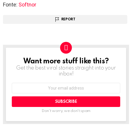
Fonte:
Softnor
REPORT
Want more stuff like this?
NEWSLETTER
Get the best viral stories straight into your
inbox!
Email
address:
Don't worry, we don't spam