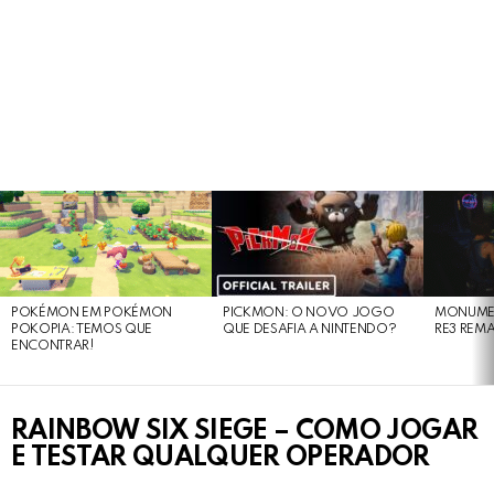
LATEST
STORIES
POKÉMON EM POKÉMON
PICKMON: O NOVO JOGO
MONUMEN
POKOPIA: TEMOS QUE
QUE DESAFIA A NINTENDO?
RE3 REM
ENCONTRAR!
RAINBOW SIX SIEGE – COMO JOGAR
E TESTAR QUALQUER OPERADOR