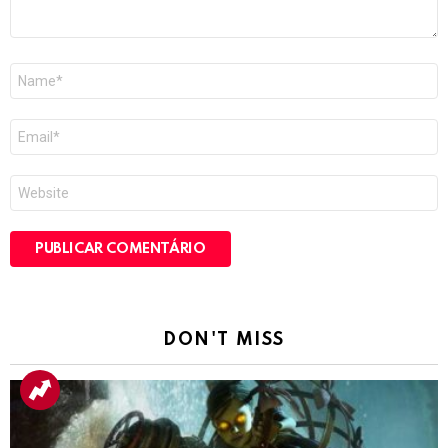
Nome
*
E-
mail
*
Site
DON'T MISS