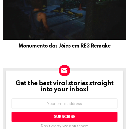
Monumento das Jóias em RE3 Remake
Get the best viral stories straight
NEWSLETTER
into your inbox!
Email
address:
Don't worry, we don't spam